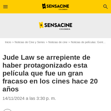
menu
search
Inicio
Noticias de Cine y Series
Noticias de cine
Noticias de películas: Gente
Ju
Jude Law se arrepiente de
haber protagonizado esta
película que fue un gran
fracaso en los cines hace 20
años
Deadline
14/11/2024 a las 3:30 p. m.