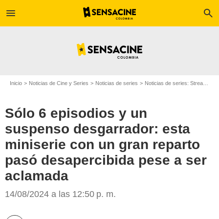
menu
search
Inicio
Noticias de Cine y Series
Noticias de series
Noticias de series: Streaming
Sólo 6 episodios y un
suspenso desgarrador: esta
miniserie con un gran reparto
Variety
pasó desapercibida pese a ser
aclamada
14/08/2024 a las 12:50 p. m.