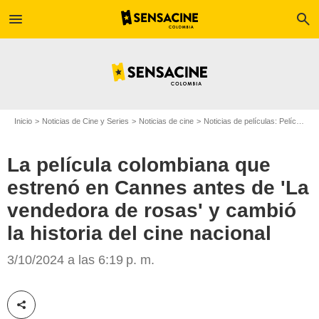
menu
search
Inicio
Noticias de Cine y Series
Noticias de cine
Noticias de películas: Película - ¿Sabías que...?
La película colombiana que
estrenó en Cannes antes de 'La
vendedora de rosas' y cambió
la historia del cine nacional
RTVC Play
3/10/2024 a las 6:19 p. m.
Compartir esta noticia