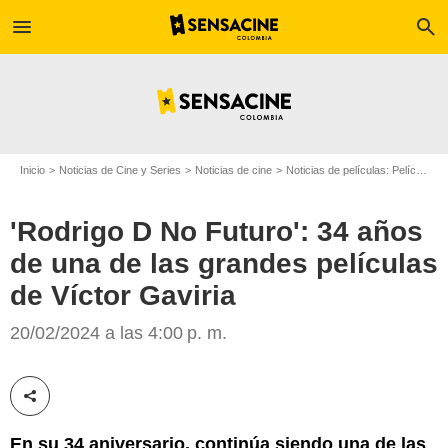
menu
search
Inicio
Noticias de Cine y Series
Noticias de cine
Noticias de películas: Películas en televisión
'Rodrigo D No Futuro': 34 años
de una de las grandes películas
RTVC Play
de Víctor Gaviria
20/02/2024 a las 4:00 p. m.
Compartir esta noticia
En su 34 aniversario, continúa siendo una de las