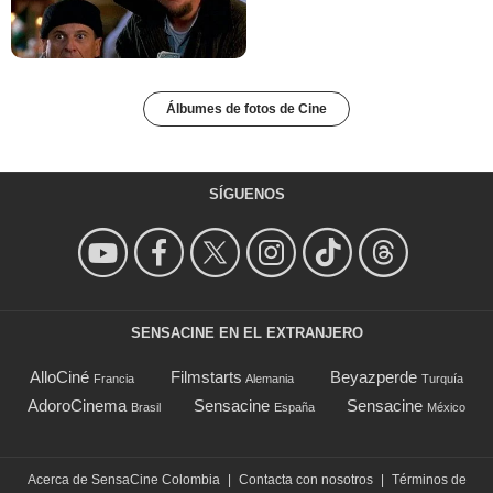
Álbumes de fotos de Cine
SÍGUENOS
SENSACINE EN EL EXTRANJERO
AlloCiné
Filmstarts
Beyazperde
Francia
Alemania
Turquía
AdoroCinema
Sensacine
Sensacine
Brasil
España
México
Acerca de SensaCine Colombia
|
Contacta con nosotros
|
Términos de