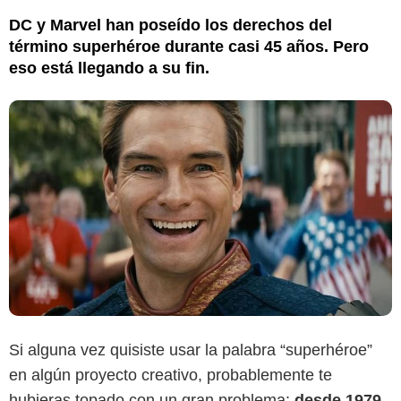
DC y Marvel han poseído los derechos del
término superhéroe durante casi 45 años. Pero
eso está llegando a su fin.
The Mary Sue
Si alguna vez quisiste usar la palabra “superhéroe”
en algún proyecto creativo, probablemente te
hubieras topado con un gran problema:
desde 1979,