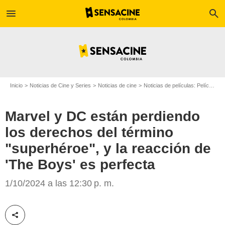
menu
search
Inicio
Noticias de Cine y Series
Noticias de cine
Noticias de películas: Película - ¿Sabías que...?
Marvel y DC están perdiendo
los derechos del término
"superhéroe", y la reacción de
'The Boys' es perfecta
Hobby Consolas
1/10/2024 a las 12:30 p. m.
Compartir esta noticia