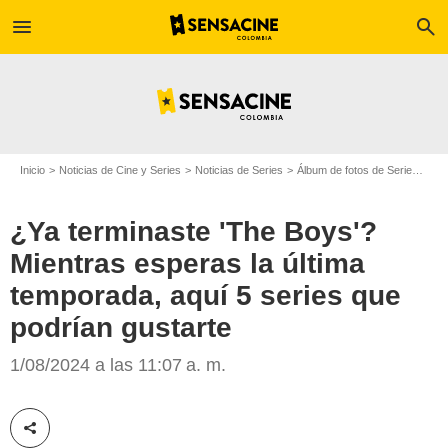
menu
search
Inicio
Noticias de Cine y Series
Noticias de Series
Álbum de fotos de Serie
¿Ya 
¿Ya terminaste 'The Boys'?
Mientras esperas la última
temporada, aquí 5 series que
podrían gustarte
Prime Video
1/08/2024 a las 11:07 a. m.
Compartir esta noticia