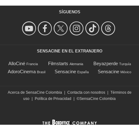
SÍGUENOS
SENSACINE EN EL EXTRANJERO
AlloCiné
Filmstarts
Beyazperde
Francia
Alemania
Turquía
AdoroCinema
Sensacine
Sensacine
Brasil
España
México
Acerca de SensaCine Colombia
|
Contacta con nosotros
|
Términos de
uso
|
Política de Privacidad
|
©SensaCine Colombia