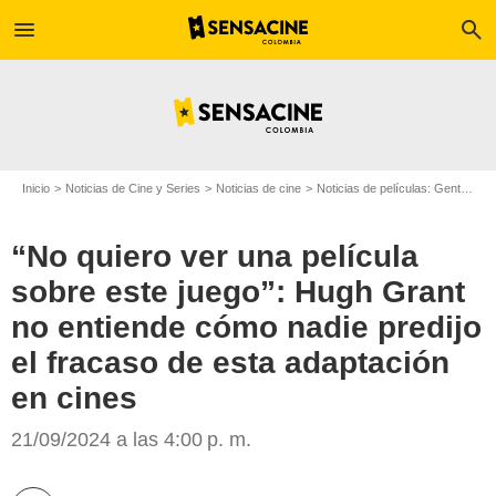
menu
search
Inicio
Noticias de Cine y Series
Noticias de cine
Noticias de películas: Gente
“N
“No quiero ver una película
sobre este juego”: Hugh Grant
no entiende cómo nadie predijo
el fracaso de esta adaptación
en cines
Hobby Consolas
21/09/2024 a las 4:00 p. m.