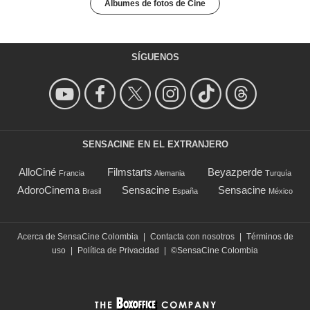
Álbumes de fotos de Cine
SÍGUENOS
SENSACINE EN EL EXTRANJERO
AlloCiné
Filmstarts
Beyazperde
Francia
Alemania
Turquía
AdoroCinema
Sensacine
Sensacine
Brasil
España
México
Acerca de SensaCine Colombia
|
Contacta con nosotros
|
Términos de
uso
|
Política de Privacidad
|
©SensaCine Colombia