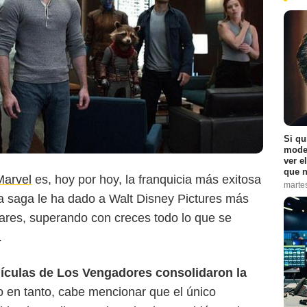
Si qu
moder
ver e
que n
Marvel
es, hoy por hoy, la franquicia más exitosa
marte
a saga le ha dado a Walt Disney Pictures más
Marvel Studios
ares, superando con creces todo lo que se
.
lículas de Los Vengadores consolidaron la
o en tanto, cabe mencionar que el único