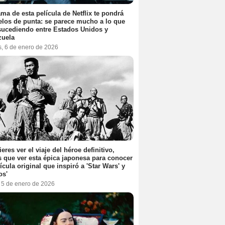
ama de esta película de Netflix te pondrá
elos de punta: se parece mucho a lo que
sucediendo entre Estados Unidos y
zuela
s, 6 de enero de 2026
ieres ver el viaje del héroe definitivo,
s que ver esta épica japonesa para conocer
lícula original que inspiró a 'Star Wars' y
os'
, 5 de enero de 2026