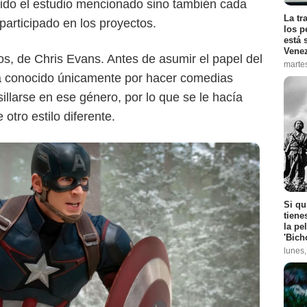
sido el estudio mencionado sino también cada
La tr
participado en los proyectos.
los p
está 
Vene
os, de Chris Evans. Antes de asumir el papel del
marte
ra conocido únicamente por hacer comedias
sillarse en ese género, por lo que se le hacía
 otro estilo diferente.
Si qu
tiene
la pe
'Bich
lunes