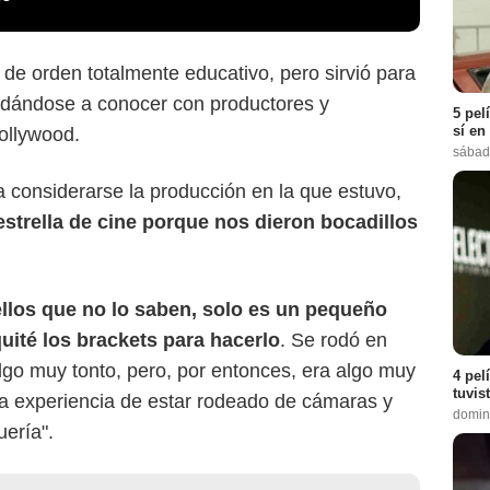
de orden totalmente educativo, pero sirvió para
 dándose a conocer con productores y
5 pel
sí en
ollywood.
sábad
 considerarse la producción en la que estuvo,
strella de cine porque nos dieron bocadillos
llos que no lo saben, solo es un pequeño
uité los brackets para hacerlo
. Se rodó en
algo muy tonto, pero, por entonces, era algo muy
4 pel
tuvis
la experiencia de estar rodeado de cámaras y
domin
uería".