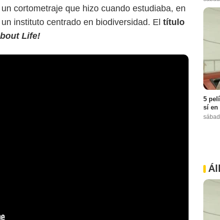
n un cortometraje que hizo cuando estudiaba, en
 un instituto centrado en biodiversidad. El
título
bout Life!
5 pel
sí en
sábad
Ál