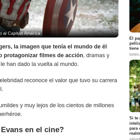
do al Capitán América
El pa
pelíc
ers, la imagen que tenía el mundo de él
tiene
lunes
 protagonizar filmes de acción
, dramas y
le han dado la vuelta al mundo.
elebridad reconoce el valor que tuvo su carrera
l.
umildes y muy lejos de los cientos de millones
uperhéroe.
Si te
intel
Evans en el cine?
para 
realm
sábad