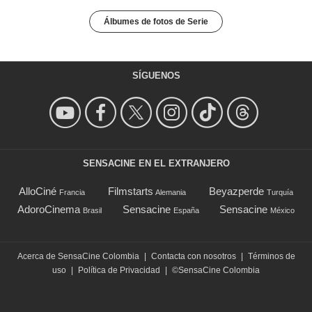
Álbumes de fotos de Serie
SÍGUENOS
SENSACINE EN EL EXTRANJERO
AlloCiné
Filmstarts
Beyazperde
Francia
Alemania
Turquía
AdoroCinema
Sensacine
Sensacine
Brasil
España
México
Acerca de SensaCine Colombia
|
Contacta con nosotros
|
Términos de
uso
|
Política de Privacidad
|
©SensaCine Colombia