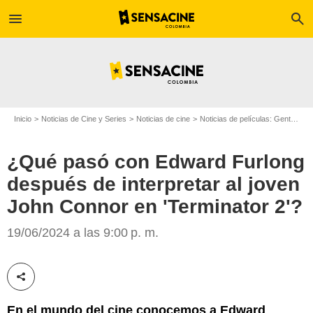
menu
search
Inicio
Noticias de Cine y Series
Noticias de cine
Noticias de películas: Gente
¿Q
¿Qué pasó con Edward Furlong
después de interpretar al joven
John Connor en 'Terminator 2'?
19/06/2024 a las 9:00 p. m.
Screen Rant
Compartir esta noticia
En el mundo del cine conocemos a Edward