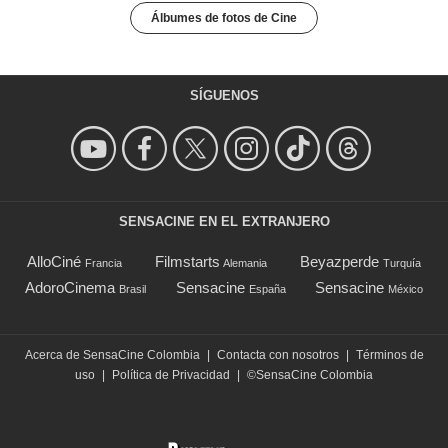
Álbumes de fotos de Cine
SÍGUENOS
SENSACINE EN EL EXTRANJERO
AlloCiné
Filmstarts
Beyazperde
Francia
Alemania
Turquía
AdoroCinema
Sensacine
Sensacine
Brasil
España
México
Acerca de SensaCine Colombia
|
Contacta con nosotros
|
Términos de
uso
|
Política de Privacidad
|
©SensaCine Colombia