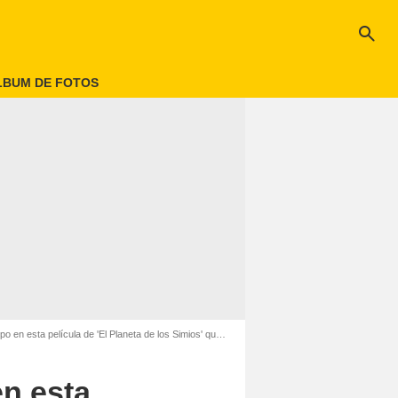
search
LBUM DE FOTOS
a película de 'El Planeta de los Simios' que nunca has visto
en esta