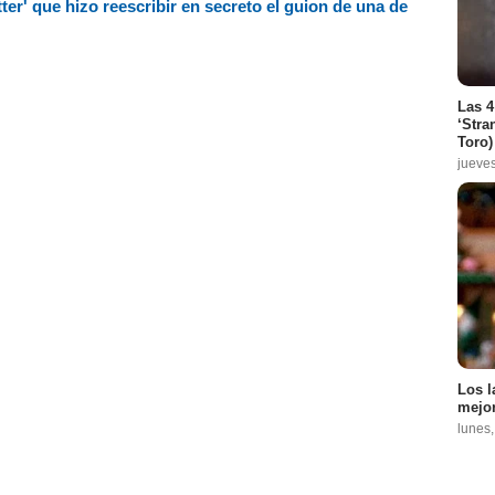
otter' que hizo reescribir en secreto el guion de una de
Las 4
‘Stra
Toro)
jueve
Los l
mejor
lunes