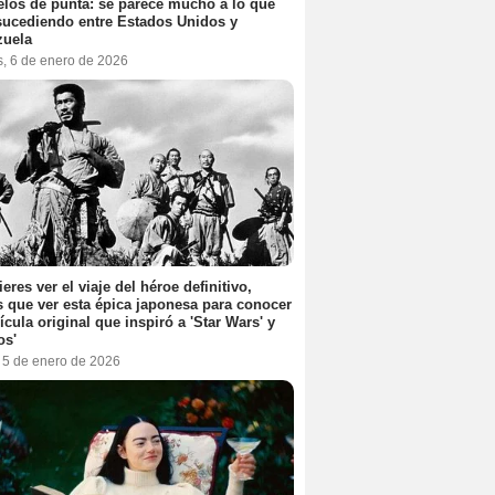
elos de punta: se parece mucho a lo que
sucediendo entre Estados Unidos y
zuela
s, 6 de enero de 2026
ieres ver el viaje del héroe definitivo,
s que ver esta épica japonesa para conocer
lícula original que inspiró a 'Star Wars' y
os'
, 5 de enero de 2026