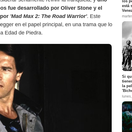
los p
está 
s fue desarrollado por Oliver Stone y el
Vene
 por
'Mad Max 2: The Road Warrior'
. Este
marte
ger en el papel principal, en una trama que lo
la Edad de Piedra.
Si qu
tiene
la pe
'Bich
lunes