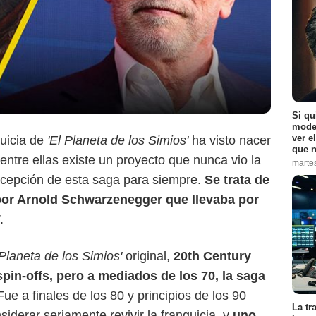
Si qu
moder
ver e
quicia de
'El Planeta de los Simios'
ha visto nacer
que n
 entre ellas existe un proyecto que nunca vio la
marte
rcepción de esta saga para siempre.
Se trata de
MovieWeb
 por Arnold Schwarzenegger que llevaba por
.
 Planeta de los Simios'
original,
20th Century
pin-offs, pero a mediados de los 70, la saga
 Fue a finales de los 80 y principios de los 90
La tr
derar seriamente revivir la franquicia, y
uno