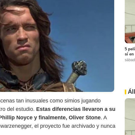
5 pel
sí en
sábad
Ál
escenas tan inusuales como simios jugando
tro del estudio.
Estas diferencias llevaron a su
 Phillip Noyce y finalmente, Oliver Stone
. A
hwarzenegger, el proyecto fue archivado y nunca