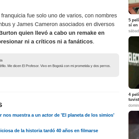
la franquicia fue solo uno de varios, con nombres
5 pel
mbus y James Cameron asociados en diversos
sí en
sábad
Burton quien llevó a cabo un remake en
esionar ni a críticos ni a fanáticos
.
ta
filo. Me dicen El Profesor. Vivo en Bogotá con mi prometida y dos perros.
4 pel
tuvis
s
domin
nos muestra a un actor de 'El planeta de los simios'
iciosa de la historia tardó 40 años en filmarse