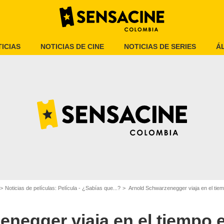
ICIAS
NOTICIAS DE CINE
NOTICIAS DE SERIES
Á
Sensacine México
Noticias de películas: Película - ¿Sabías que...?
Arnold Schwarzenegger viaja en el tiempo en est
negger viaja en el tiempo 