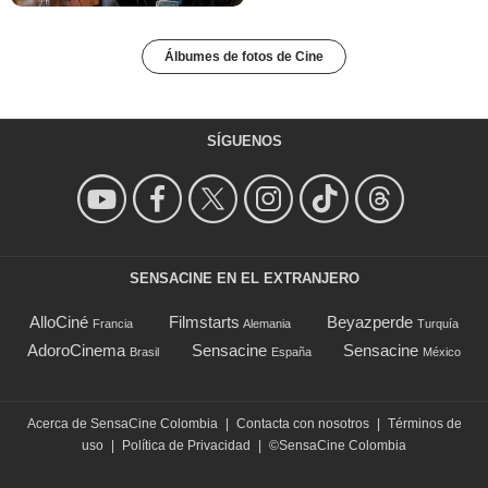
Álbumes de fotos de Cine
SÍGUENOS
SENSACINE EN EL EXTRANJERO
AlloCiné
Filmstarts
Beyazperde
Francia
Alemania
Turquía
AdoroCinema
Sensacine
Sensacine
Brasil
España
México
Acerca de SensaCine Colombia
|
Contacta con nosotros
|
Términos de
uso
|
Política de Privacidad
|
©SensaCine Colombia