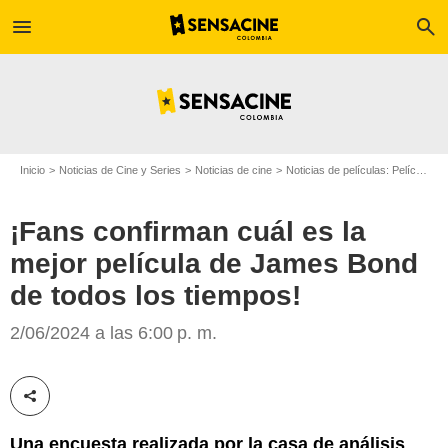
menu
search
Inicio
Noticias de Cine y Series
Noticias de cine
Noticias de películas: Película - ¿Sabías que...?
¡Fans confirman cuál es la
mejor película de James Bond
de todos los tiempos!
Metro-Goldwyn-Mayer
2/06/2024 a las 6:00 p. m.
Compartir esta noticia
Una encuesta realizada por la casa de análisis