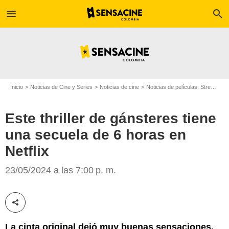
menu
search
Inicio
Noticias de Cine y Series
Noticias de cine
Noticias de películas: Streaming
Este thriller de gánsteres tiene
Netflix
una secuela de 6 horas en
Netflix
23/05/2024 a las 7:00 p. m.
Compartir esta noticia
La cinta original dejó muy buenas sensaciones,