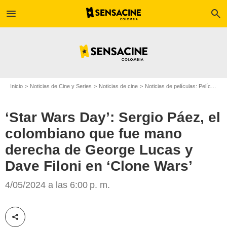
menu
search
Inicio
Noticias de Cine y Series
Noticias de cine
Noticias de películas: Película - ¿Sabías que...?
‘Star Wars Day’: Sergio Páez, el
colombiano que fue mano
derecha de George Lucas y
Dave Filoni en ‘Clone Wars’
ScreenSlam
4/05/2024 a las 6:00 p. m.
Compartir esta noticia