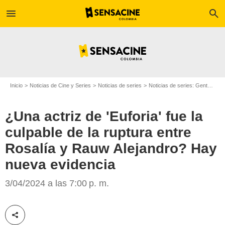
menu
search
Inicio
Noticias de Cine y Series
Noticias de series
Noticias de series: Gente
¿Un
¿Una actriz de 'Euforia' fue la
culpable de la ruptura entre
Rosalía y Rauw Alejandro? Hay
nueva evidencia
Instagram
3/04/2024 a las 7:00 p. m.
Compartir esta noticia