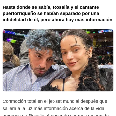
Hasta donde se sabía, Rosalía y el cantante
puertorriqueño se habían separado por una
infidelidad de él, pero ahora hay más información
Conmoción total en el jet-set mundial después que
saliera a la luz más información acerca de la vida
amorosa de
Rosalía
. A pesar de ser muy reservada