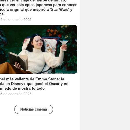
ieres ver el viaje del héroe definitivo,
s que ver esta épica japonesa para conocer
lícula original que inspiró a 'Star Wars' y
os'
, 5 de enero de 2026
pel más valiente de Emma Stone: la
ula en Disney+ que ganó el Oscar y no
 miedo de mostrarlo todo
, 5 de enero de 2026
Noticias cinema