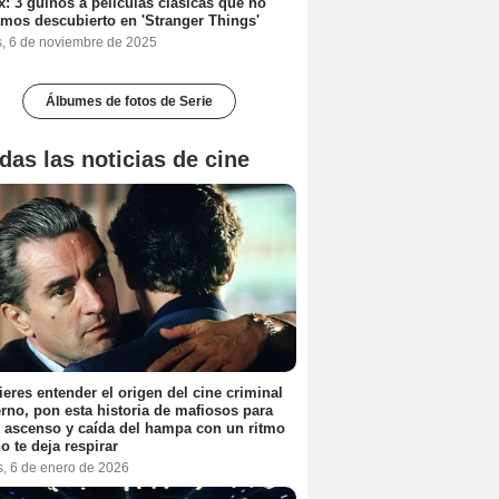
ix: 3 guiños a películas clásicas que no
mos descubierto en 'Stranger Things'
s, 6 de noviembre de 2025
Álbumes de fotos de Serie
das las noticias de cine
ieres entender el origen del cine criminal
no, pon esta historia de mafiosos para
l ascenso y caída del hampa con un ritmo
o te deja respirar
s, 6 de enero de 2026