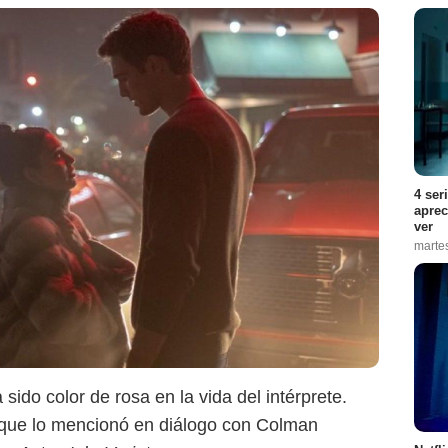
HBO Max
4 ser
aprec
ver
marte
 sido color de rosa en la vida del intérprete.
ue lo mencionó en diálogo con Colman