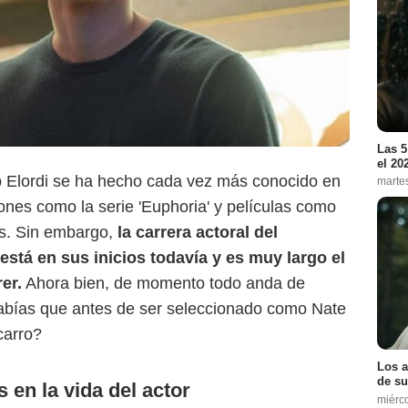
HBO
Las 5
el 20
b Elordi se ha hecho cada vez más conocido en
marte
nes como la serie 'Euphoria' y películas como
ras. Sin embargo,
la carrera actoral del
está en sus inicios todavía y es muy largo el
er.
Ahora bien, de momento todo anda de
sabías que antes de ser seleccionado como Nate
carro?
Los a
de su
 en la vida del actor
miérc