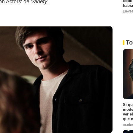
Netfl
on Actors' de
Variety.
había
jueve
To
HBO Max
Si qu
moder
ver e
que n
marte