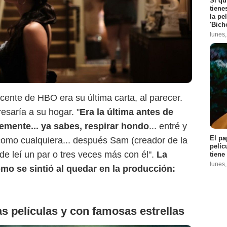
Si qu
tiene
la pe
'Bich
lunes
Amazon Prime Video
cente de HBO era su última carta, al parecer.
esaría a su hogar. "
Era la última antes de
emente... ya sabes, respirar hondo
... entré y
El pa
como cualquiera... después Sam (creador de la
pelíc
rde leí un par o tres veces más con él".
La
tiene
lunes
mo se sintió al quedar en la producción:
s películas y con famosas estrellas