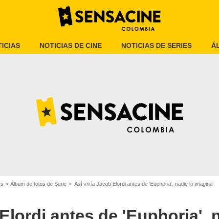
ICIAS
NOTICIAS DE CINE
NOTICIAS DE SERIES
Á
HBO
es
Álbum de fotos de Serie
Así vivía Jacob Elordi antes de 'Euphoria', nadie lo imagina
Elordi antes de 'Euphoria', 