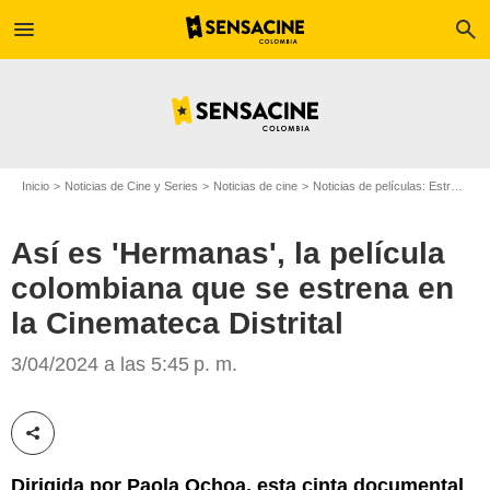
menu
search
Inicio
Noticias de Cine y Series
Noticias de cine
Noticias de películas: Estreno de película
Así es 'Hermanas', la película
colombiana que se estrena en
la Cinemateca Distrital
Extranjero Films
3/04/2024 a las 5:45 p. m.
Compartir esta noticia
Dirigida por Paola Ochoa, esta cinta documental