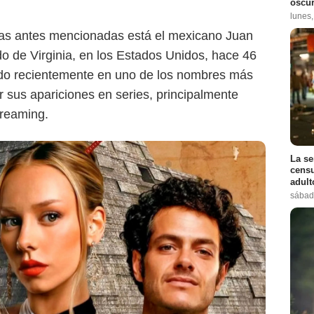
oscur
lunes
llas antes mencionadas está el mexicano Juan
o de Virginia, en los Estados Unidos, hace 46
tido recientemente en uno de los nombres más
or sus apariciones en series, principalmente
treaming.
La se
censu
adul
sábad