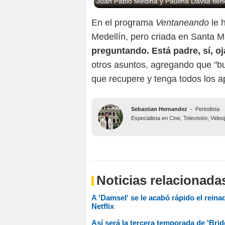
Juan Pablo Medina y Paulina Dávila tien
En el programa
Ventaneando
le 
Medellín, pero criada en Santa Ma
preguntando. Está padre, sí, oj
otros asuntos, agregando que "b
que recupere y tenga todos los ap
Sebastian Hernandez
-
Periodista
Especialista en Cine, Televisión, Vide
Noticias relacionada
A 'Damsel' se le acabó rápido el rein
Netflix
Así será la tercera temporada de 'Brid