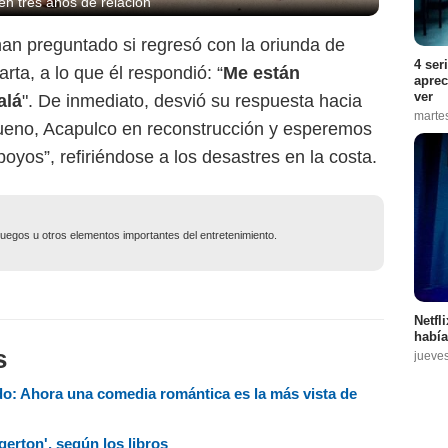
en tres años de relación
han preguntado si regresó con la oriunda de
4 ser
rta, a lo que él respondió: “
Me están
aprec
ver
alá
". De inmediato, desvió su respuesta hacia
marte
ueno, Acapulco en reconstrucción y esperemos
oyos”, refiriéndose a los desastres en la costa.
ojuegos u otros elementos importantes del entretenimiento.
Netfl
había
s
jueve
ado: Ahora una comedia romántica es la más vista de
gerton', según los libros