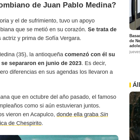
lombiano de Juan Pablo Medina?
oria y el de sufrimiento, tuvo un apoyo
mbiana que se metió en su corazón.
Se trata de
Basad
 actriz y prima de Sofía Vergara.
de Ne
adole
jueve
dina (35), la antioqueña
comenzó con él su
se separaron en junio de 2023
. Es decir,
pero diferencias en sus agendas los llevaron a
Ál
sana que en octubre del año pasado, el famoso
cumpleaños como si aún estuvieran juntos.
os vieron en Acapulco,
donde ella graba
Sin
fica de Chespirito
.