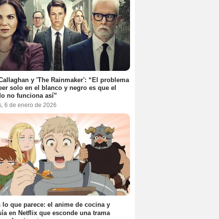
Callaghan y 'The Rainmaker': “El problema
eer solo en el blanco y negro es que el
o no funciona así”
s, 6 de enero de 2026
 lo que parece: el anime de cocina y
sía en Netflix que esconde una trama