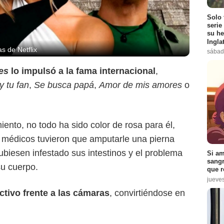
Solo 
serie
su he
Ingla
s de Netflix
sábad
res
lo impulsó a la fama internacional
,
y tu fan
,
Se busca papá
,
Amor de mis amores
o
ento, no todo ha sido color de rosa para él,
s médicos tuvieron que amputarle una pierna
iesen infestado sus intestinos y el problema
Si am
sangr
su cuerpo.
que r
jueve
ctivo frente a las cámaras
, convirtiéndose en
Instagram