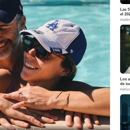
Las 5
el 20
marte
Los a
de su
miérc