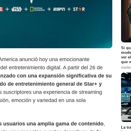
Si qu
moder
ver e
America anunció hoy una emocionante
que n
l entretenimiento digital. A partir del 26 de
marte
anzado con una expansión significativa de su
SensaCine Colombia
ido de entretenimiento general de Star+ y
os suscriptores una experiencia de streaming
rsión, emoción y variedad en una sola
os usuarios una amplia gama de contenido
,
La tr