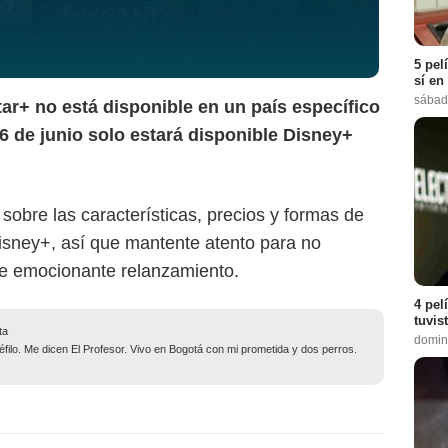
5 pel
sí en
sábad
tar+ no está disponible en un país específico
26 de junio solo estará disponible Disney+
sobre las características, precios y formas de
isney+, así que mantente atento para no
e emocionante relanzamiento.
4 pel
tuvis
ta
domin
filo. Me dicen El Profesor. Vivo en Bogotá con mi prometida y dos perros.