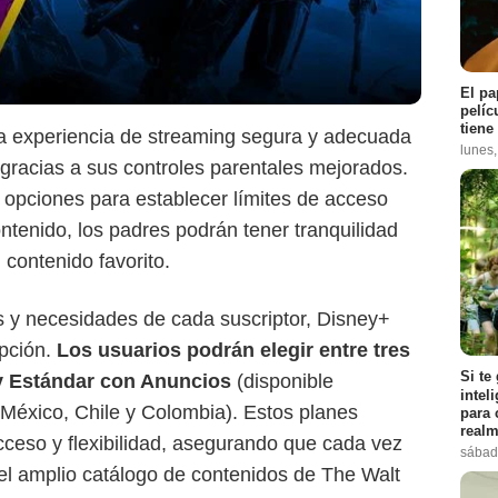
Disney+
El pa
pelíc
tiene
a experiencia de streaming segura y adecuada
lunes
 gracias a sus controles parentales mejorados.
y opciones para establecer límites de acceso
ontenido, los padres podrán tener tranquilidad
 contenido favorito.
s y necesidades de cada suscriptor, Disney+
ipción.
Los usuarios podrán elegir entre tres
Si te
y Estándar con Anuncios
(disponible
intel
, México, Chile y Colombia). Estos planes
para 
realm
cceso y flexibilidad, asegurando que cada vez
sábad
el amplio catálogo de contenidos de The Walt