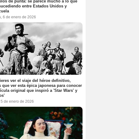
elos de punta: se parece mucho a lo que
sucediendo entre Estados Unidos y
zuela
s, 6 de enero de 2026
ieres ver el viaje del héroe definitivo,
s que ver esta épica japonesa para conocer
lícula original que inspiró a 'Star Wars' y
os'
, 5 de enero de 2026