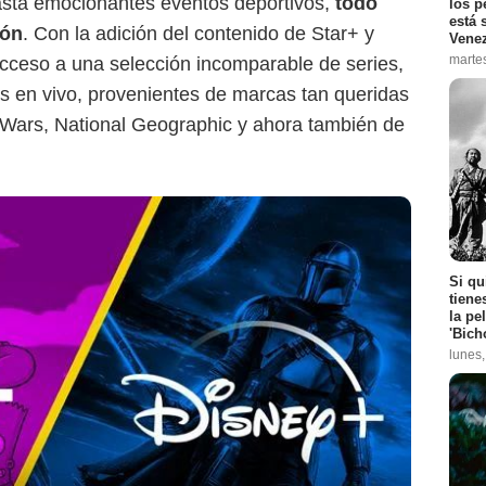
asta emocionantes eventos deportivos,
todo
los p
está 
ión
. Con la adición del contenido de Star+ y
Vene
marte
cceso a una selección incomparable de series,
s en vivo, provenientes de marcas tan queridas
 Wars, National Geographic y ahora también de
Si qu
tiene
la pe
'Bich
lunes