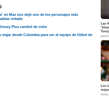
s
ve' en Max nos dejó uno de los personajes más
 habías notado
Las 4
 Disney Plus cambió de color
‘Stra
Toro)
viajar desde Colombia para ver al equipo de fútbol de
jueve
Los l
mejor
lunes