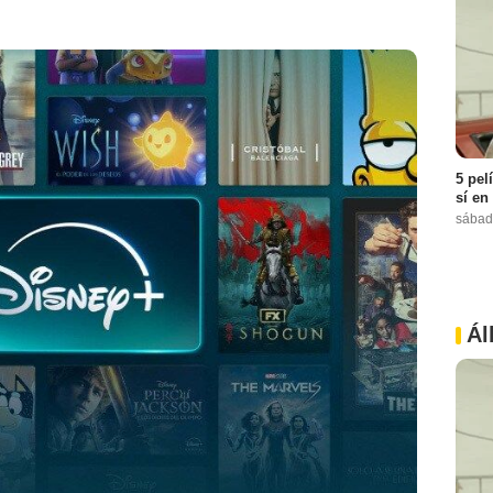
5 pel
sí en
sábad
Ál