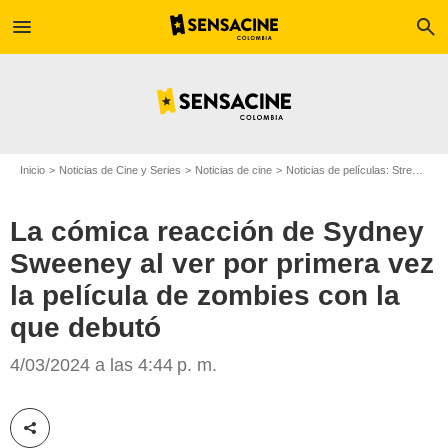
menu
search
Inicio
Noticias de Cine y Series
Noticias de cine
Noticias de películas: Streaming
La cómica reacción de Sydney
Sweeney al ver por primera vez
la película de zombies con la
que debutó
Getty Image
4/03/2024 a las 4:44 p. m.
Compartir esta noticia