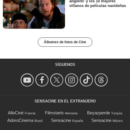
angelito’ y los 10 mejores
villanos de películas navideñas
Álbumes de fotos de Cine
SÍGUENOS
SENSACINE EN EL EXTRANJERO
AlloCiné
Filmstarts
Beyazperde
Francia
Alemania
Turquía
AdoroCinema
Sensacine
Sensacine
Brasil
España
México