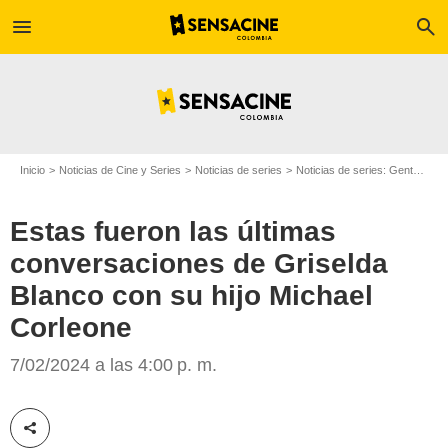
menu
search
Inicio
Noticias de Cine y Series
Noticias de series
Noticias de series: Gente
Es
Estas fueron las últimas
conversaciones de Griselda
Blanco con su hijo Michael
Corleone
SensaCine
7/02/2024 a las 4:00 p. m.
Compartir esta noticia