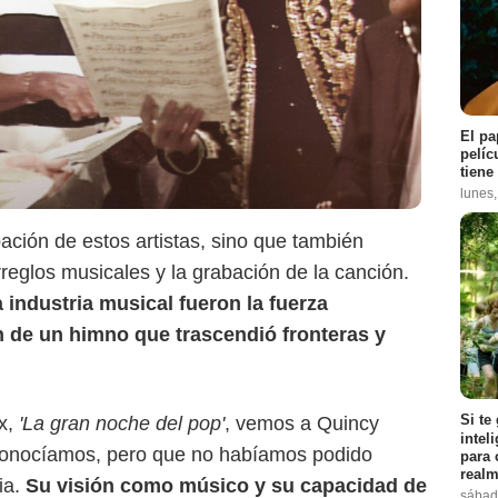
El pa
pelíc
tiene
lunes
Netflix
pación de estos artistas, sino que también
reglos musicales y la grabación de la canción.
a industria musical fueron la fuerza
n de un himno que trascendió fronteras y
Si te
ix,
'La gran noche del pop'
, vemos a Quincy
intel
 conocíamos, pero que no habíamos podido
para 
realm
ria.
Su visión como músico y su capacidad de
sábad