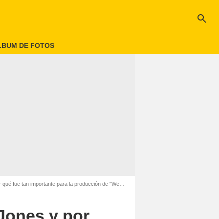
search
LBUM DE FOTOS
 tan importante para la producción de "We Are The World"?
Jones y por