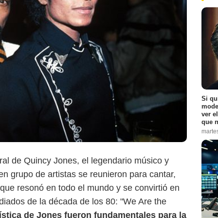
Si qu
moder
ver e
que n
marte
tral de Quincy Jones, el legendario músico y
n grupo de artistas se reunieron para cantar,
Showbiz411
 que resonó en todo el mundo y se convirtió en
diados de la década de los 80: "We Are the
rtística de Jones fueron fundamentales para la