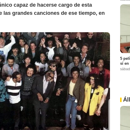
 único capaz de hacerse cargo de esta
e las grandes canciones de ese tiempo, en
5 pel
sí en
sábad
Ál
Google