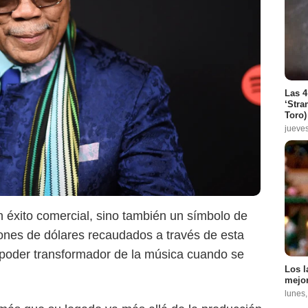
Las 4
‘Stra
Toro)
jueve
n éxito comercial, sino también un símbolo de
lones de dólares recaudados a través de esta
 poder transformador de la música cuando se
Los l
mejor
lunes