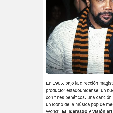
En 1985, bajo la dirección magis
productor estadounidense, un bue
con fines benéficos, una canción
un icono de la música pop de me
World".
El liderazgo y visión a