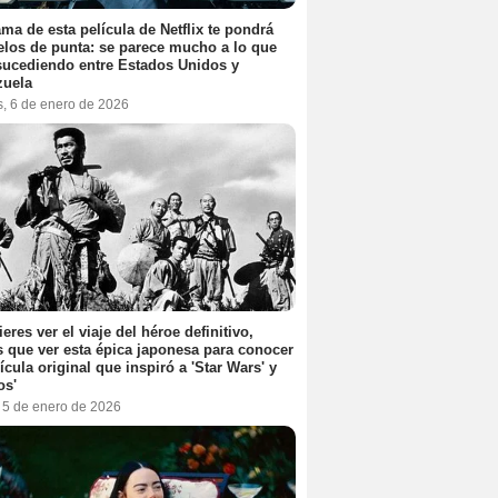
ama de esta película de Netflix te pondrá
elos de punta: se parece mucho a lo que
sucediendo entre Estados Unidos y
zuela
s, 6 de enero de 2026
ieres ver el viaje del héroe definitivo,
s que ver esta épica japonesa para conocer
lícula original que inspiró a 'Star Wars' y
os'
, 5 de enero de 2026