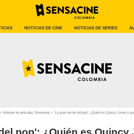
ICIAS
NOTICIAS DE CINE
NOTICIAS DE SERIES
Á
Netflix
Noticias de películas: Streaming
'La gran noche del pop': ¿Quién es Quincy Jones y por qué fue
del pop': ¿Quién es Quincy 