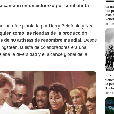
la canción en un esfuerzo por combatir la
La tr
los p
está 
Vene
marte
anitaria fue plantada por Harry Belafonte y Ken
quien tomó las riendas de la producción,
 de 40 artistas de renombre mundial
. Desde
ngsteen, la lista de colaboradores era una
ejaba la diversidad y el alcance global de la
Si qu
tiene
la pe
'Bich
lunes