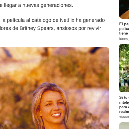
 de llegar a nuevas generaciones.
 la película al catálogo de Netflix ha generado
El pa
ores de Britney Spears, ansiosos por revivir
pelíc
tiene
lunes
Si te
intel
para 
Netflix
realm
sábad