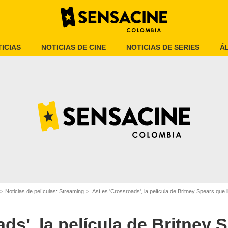
ICIAS
NOTICIAS DE CINE
NOTICIAS DE SERIES
Á
Netflix
Noticias de películas: Streaming
Así es 'Crossroads', la película de Britney Spears que 
ds', la película de Britney 