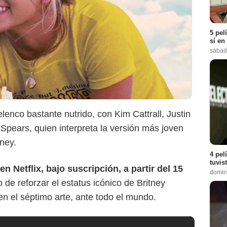
5 pel
sí en
sábad
lenco bastante nutrido, con Kim Cattrall, Justin
pears, quien interpreta la versión más joven
ney.
4 pel
tuvis
 en
Netflix, bajo suscripción, a partir del 15
domin
o de reforzar el estatus icónico de Britney
n el séptimo arte, ante todo el mundo.