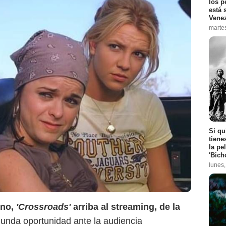
los p
está 
Vene
marte
Netflix
Si qu
tiene
la pe
'Bich
lunes
eno,
'Crossroads'
arriba al streaming, de la
gunda oportunidad ante la audiencia