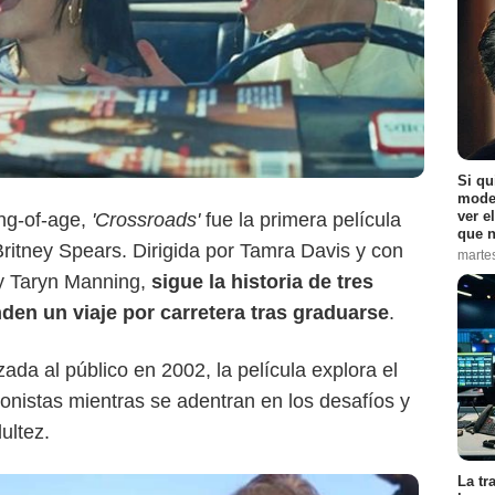
Netflix
Si qu
moder
ver e
ng-of-age,
'Crossroads'
fue la primera película
que n
ritney Spears. Dirigida por Tamra Davis y con
marte
y Taryn Manning,
sigue la historia de tres
en un viaje por carretera tras graduarse
.
da al público en 2002, la película explora el
onistas mientras se adentran en los desafíos y
ultez.
La tr