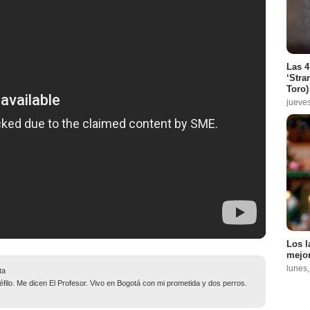
Las 4
‘Stra
Toro)
jueve
Los l
mejor
lunes
ta
filo. Me dicen El Profesor. Vivo en Bogotá con mi prometida y dos perros.