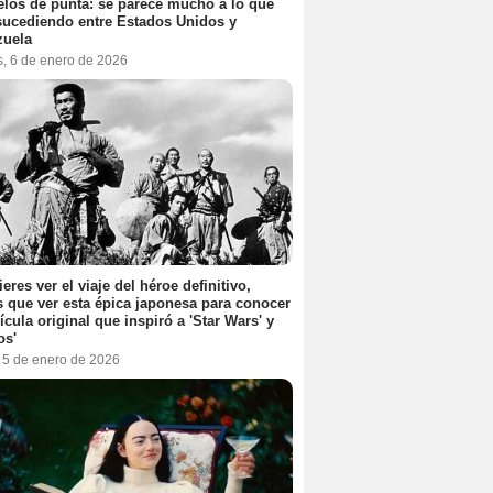
elos de punta: se parece mucho a lo que
sucediendo entre Estados Unidos y
zuela
s, 6 de enero de 2026
ieres ver el viaje del héroe definitivo,
s que ver esta épica japonesa para conocer
lícula original que inspiró a 'Star Wars' y
os'
, 5 de enero de 2026