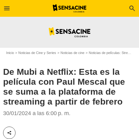
menu
search
Inicio
Noticias de Cine y Series
Noticias de cine
Noticias de películas: Streaming
De Mubi a Netflix: Esta es la
película con Paul Mescal que
se suma a la plataforma de
streaming a partir de febrero
Netflix
30/01/2024 a las 6:00 p. m.
Compartir esta noticia