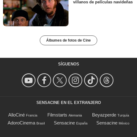
villanos de películas navideñas
Álbumes de fotos de Cine
SÍGUENOS
SENSACINE EN EL EXTRANJERO
AlloCiné
Filmstarts
Beyazperde
Francia
Alemania
Turquía
AdoroCinema
Sensacine
Sensacine
Brasil
España
México