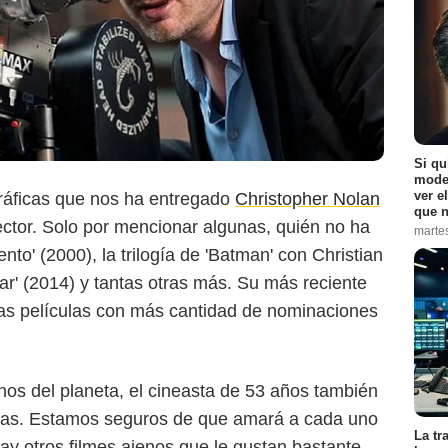
Si qu
moder
ver e
ráficas que nos ha entregado
Christopher Nolan
que n
t Inc. All Rights Reserved. / Melinda Sue Gordon
ector. Solo por mencionar algunas, quién no ha
marte
o' (2000), la trilogía de 'Batman' con Christian
ellar' (2014) y tantas otras más. Su más reciente
las películas con más cantidad de nominaciones
os del planeta, el cineasta de 53 años también
oritas. Estamos seguros de que amará a cada uno
La tr
ay otros filmes ajenos que le gustan bastante.