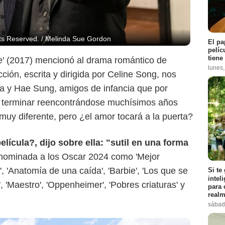
l Studios. All Rights Reserved
hts Reserved. / Melinda Sue Gordon
El pa
pelíc
tiene
e' (2017) mencionó al drama romántico de
lunes
ción, escrita y dirigida por Celine Song, nos
ra y Hae Sung, amigos de infancia que por
a terminar reencontrándose muchísimos años
uy diferente, pero ¿el amor tocará a la puerta?
ícula?, dijo sobre ella: "sutil en una forma
 nominada a los Oscar 2024 como 'Mejor
n', 'Anatomía de una caída', 'Barbie', 'Los que se
Si te
intel
, 'Maestro', 'Oppenheimer', 'Pobres criaturas' y
para 
realm
sábad