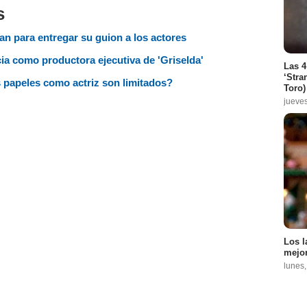
s
n para entregar su guion a los actores
ia como productora ejecutiva de 'Griselda'
Las 4
‘Stra
s papeles como actriz son limitados?
Toro)
jueve
Los l
mejor
lunes