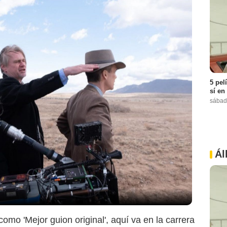
5 pel
sí en
sábad
Ál
mo 'Mejor guion original', aquí va en la carrera