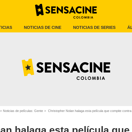
ICIAS
NOTICIAS DE CINE
NOTICIAS DE SERIES
Á
Warner Bros. France
Noticias de películas: Gente
Christopher Nolan halaga esta película que compite contr
an halaga esta película que