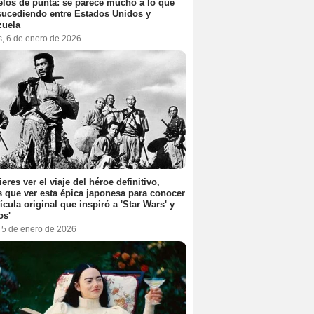
elos de punta: se parece mucho a lo que
sucediendo entre Estados Unidos y
zuela
s, 6 de enero de 2026
ieres ver el viaje del héroe definitivo,
s que ver esta épica japonesa para conocer
lícula original que inspiró a 'Star Wars' y
os'
, 5 de enero de 2026