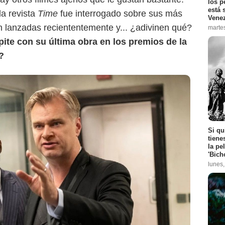
los p
está 
la revista
Time
fue
interrogado sobre sus más
Vene
n lanzadas reciententemente y... ¿adivinen qué?
marte
te con su última obra en los premios de la
?
Si qu
tiene
la pe
'Bich
lunes