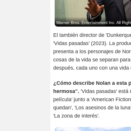
Universa
Warner Bros. Entertainment Inc. All Rig
El también director de 'Dunkerqu
'Vidas pasadas' (2023). La produc
presenta a los personajes de No
cosas de la vida se separan par
después, cada uno con una vida m
¿Cómo describe Nolan a esta pel
hermosa".
'Vidas pasadas' está
película' junto a 'American Fictio
quedan', 'Los asesinos de la luna'
'La zona de interés'.