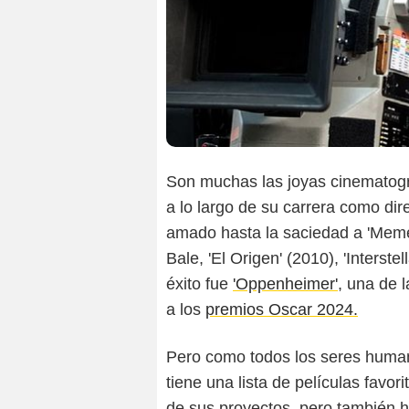
Son muchas las joyas cinematog
Warner Bros. Entertainmen
a lo largo de su carrera como dir
amado hasta la saciedad a 'Mement
Bale, 'El Origen' (2010), 'Interst
éxito fue
'Oppenheimer'
, una de 
a los
premios Oscar 2024.
Pero como todos los seres human
tiene una lista de películas fav
de sus proyectos, pero también h