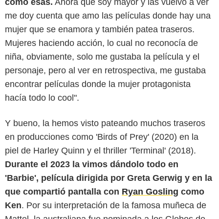
como esas.
Ahora que soy mayor y las vuelvo a ver
me doy cuenta que amo las películas donde hay una
mujer que se enamora y también patea traseros.
Mujeres haciendo acción, lo cual no reconocía de
niña, obviamente, solo me gustaba la película y el
personaje, pero al ver en retrospectiva, me gustaba
encontrar películas donde la mujer protagonista
hacía todo lo cool".
Y bueno, la hemos visto pateando muchos traseros
The Walt Disney Company France
en producciones como 'Birds of Prey' (2020) en la
piel de Harley Quinn y el thriller 'Terminal' (2018).
Durante el 2023 la vimos dándolo todo en
'Barbie', película dirigida por Greta Gerwig y en la
que compartió pantalla con
Ryan Gosling
como
Ken
. Por su interpretación de la famosa muñeca de
Mattel, la australiana fue nominada a los Globos de