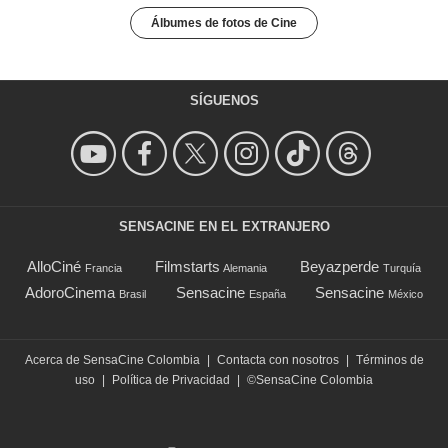
Álbumes de fotos de Cine
SÍGUENOS
SENSACINE EN EL EXTRANJERO
AlloCiné
Filmstarts
Beyazperde
Francia
Alemania
Turquía
AdoroCinema
Sensacine
Sensacine
Brasil
España
México
Acerca de SensaCine Colombia
|
Contacta con nosotros
|
Términos de
uso
|
Política de Privacidad
|
©SensaCine Colombia