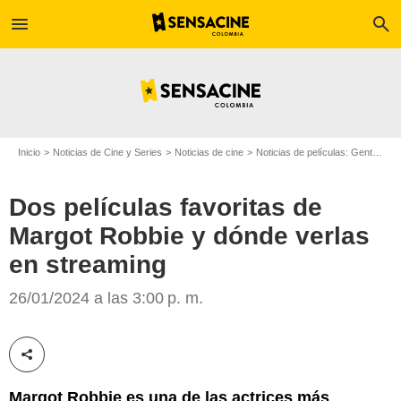
menu
search
Inicio
Noticias de Cine y Series
Noticias de cine
Noticias de películas: Gente
Do
Dos películas favoritas de
Margot Robbie y dónde verlas
en streaming
Warner Bros. Entertainment Inc. All Rights Reserved
26/01/2024 a las 3:00 p. m.
Compartir esta noticia
Margot Robbie es una de las actrices más