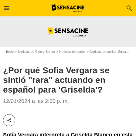
menu
search
Inicio
Noticias de Cine y Series
Noticias de series
Noticias de series: Streaming
¿Por qué Sofía Vergara se
sintió "rara" actuando en
español para 'Griselda'?
Netflix
12/01/2024 a las 2:00 p. m.
Compartir esta noticia
Sofía Vergara interpreta a Griselda Blanco en esta