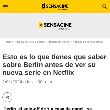
menu
search
Inicio
Noticias de Cine y Series
Noticias de series
Noticias de series: Streaming
Esto es lo que tienes que saber
sobre Berlín antes de ver su
nueva serie en Netflix
Netfilx
1/01/2024 a las 1:00 p. m.
Compartir esta noticia
'Berlín, el spin-off de 'La casa de papel', se