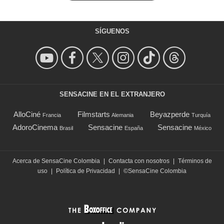
SÍGUENOS
SENSACINE EN EL EXTRANJERO
AlloCiné
Filmstarts
Beyazperde
Francia
Alemania
Turquía
AdoroCinema
Sensacine
Sensacine
Brasil
España
México
Acerca de SensaCine Colombia
|
Contacta con nosotros
|
Términos de
uso
|
Política de Privacidad
|
©SensaCine Colombia