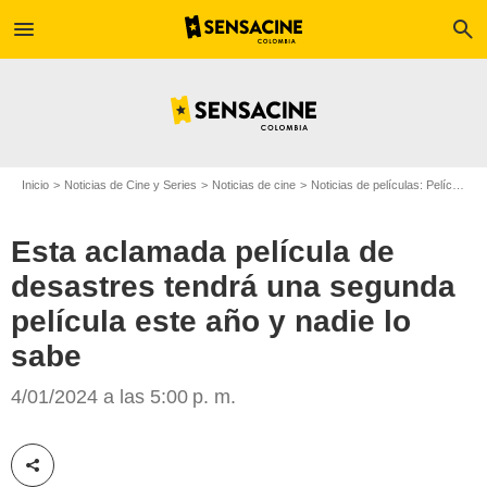
menu
search
Inicio
Noticias de Cine y Series
Noticias de cine
Noticias de películas: Película - ¿Sabías que...?
Esta aclamada película de
desastres tendrá una segunda
película este año y nadie lo
sabe
Espinof
4/01/2024 a las 5:00 p. m.
Compartir esta noticia