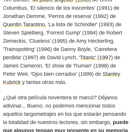
Columbus, 'El silencio de los inocentes' (1991) de
Jonathan Demme, 'Perros de reserva' (1992) de
Quentin Tarantino
, 'La lista de Schindler' (1993) de
Steven Spielberg, 'Forrest Gump' (1994) de Robert
Zemeckis, 'Clueless' (1995) de Amy Heckerling,
'Trainspotting' (1996) de Danny Boyle, 'Carretera
perdida' (1997) de David Lynch,
'Titanic' (1997)
de
James Cameron, 'El show de Truman' (1998) de
Peter Weir, 'Ojos bien cerrados' (1999) de
Stanley
Kubrick
y tantas otras más.
¿Qué otra película noventera te marcó? Déjanos
adivinar... Bueno, no podemos mencionar todos
Espinof
aquellos largometrajes en los que estarán pensando
la totalidad de nuestros lectores, sin embargo,
puede
que algunos tengan muy presente en su memoria