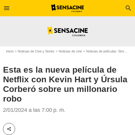
menu
search
Inicio
Noticias de Cine y Series
Noticias de cine
Noticias de películas: Streaming
Esta es la nueva película de
Netflix con Kevin Hart y Úrsula
Corberó sobre un millonario
robo
Netflix
2/01/2024 a las 7:00 p. m.
Compartir esta noticia