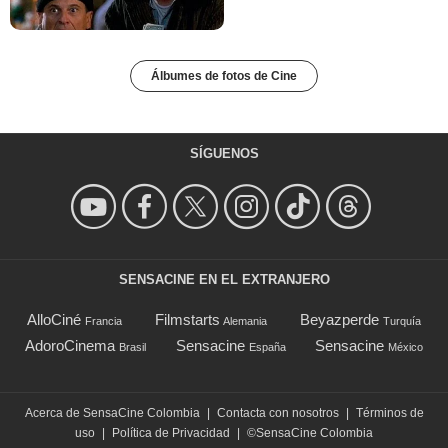
Álbumes de fotos de Cine
SÍGUENOS
SENSACINE EN EL EXTRANJERO
AlloCiné
Filmstarts
Beyazperde
Francia
Alemania
Turquía
AdoroCinema
Sensacine
Sensacine
Brasil
España
México
Acerca de SensaCine Colombia
|
Contacta con nosotros
|
Términos de
uso
|
Política de Privacidad
|
©SensaCine Colombia