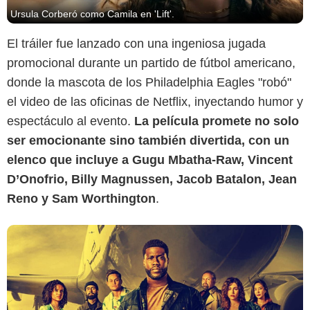
Ursula Corberó como Camila en 'Lift'.
El tráiler fue lanzado con una ingeniosa jugada
promocional durante un partido de fútbol americano,
Netflix
donde la mascota de los Philadelphia Eagles "robó"
el video de las oficinas de Netflix, inyectando humor y
espectáculo al evento.
La película promete no solo
ser emocionante sino también divertida, con un
elenco que incluye a Gugu Mbatha-Raw, Vincent
D’Onofrio, Billy Magnussen, Jacob Batalon, Jean
Reno y Sam Worthington
.