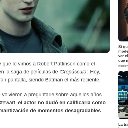
Summit Entertainment
Si qu
moder
ver e
que n
que lo vimos a Robert Pattinson como el
marte
n la saga de películas de
'Crepúsculo'
. Hoy,
gran pantalla, siendo Batman el más reciente.
e volvieron a preguntarle sobre aquellos años
Stewart,
el actor no dudó en calificarla como
romantización de momentos desagradables
La tr