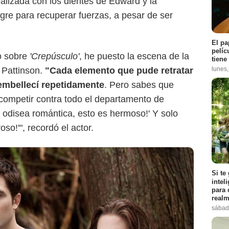
alizada con los dientes de Edward y la
re para recuperar fuerzas, a pesar de ser
El pa
pelíc
o sobre
'Crepúsculo'
, he puesto la escena de la
tiene
lunes
 Pattinson.
"Cada elemento que pude retratar
 embellecí repetidamente
. Pero sabes que
ompetir contra todo el departamento de
a odisea romántica, esto es hermoso!' Y solo
so!'", recordó el actor.
Si te
intel
para 
realm
sábad