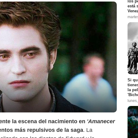
los p
está 
Vene
marte
Si qu
tiene
la pe
'Bich
Summit Entertainment
lunes
ente la escena del nacimiento en
'Amanecer
tos más repulsivos de la saga
. La