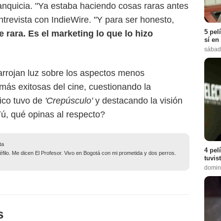
ranquicia. "Ya estaba haciendo cosas raras antes
ntrevista con IndieWire. "Y para ser honesto,
5 pel
 rara. Es el marketing lo que lo hizo
sí en
sábad
arrojan luz sobre los aspectos menos
ás exitosas del cine, cuestionando la
ico tuvo de
'Crepúsculo'
y destacando la visión
¿Tú, qué opinas al respecto?
ta
4 pel
filo. Me dicen El Profesor. Vivo en Bogotá con mi prometida y dos perros.
tuvis
domin
s