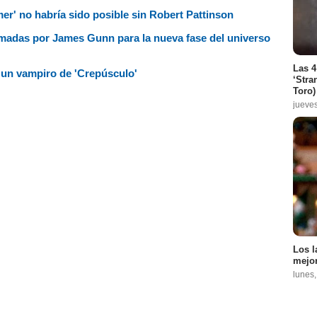
r' no habría sido posible sin Robert Pattinson
irmadas por James Gunn para la nueva fase del universo
Las 4
 un vampiro de 'Crepúsculo'
‘Stra
Toro)
jueve
Los l
mejor
lunes