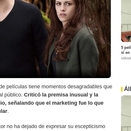
5 pel
sí en
sábad
ie de películas tiene momentos desagradables que
Ál
l público.
Criticó la premisa inusual y la
pio, señalando que el marketing fue lo que
lar
.
ctor no ha dejado de expresar su escepticismo