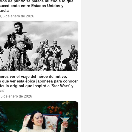
elos de punta: se parece mucho a lo que
sucediendo entre Estados Unidos y
zuela
s, 6 de enero de 2026
ieres ver el viaje del héroe definitivo,
s que ver esta épica japonesa para conocer
lícula original que inspiró a 'Star Wars' y
os'
, 5 de enero de 2026