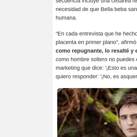
secuencia incluye una cesárea re
necesidad de que Bella beba sang
humana.
"En cada entrevista que he hech
placenta en primer plano", afirmó
como repugnante, lo resalté y
como hombre soltero no puedes c
marketing que dice: '¡Esto es un
quiero responder: '¡No, es asquero