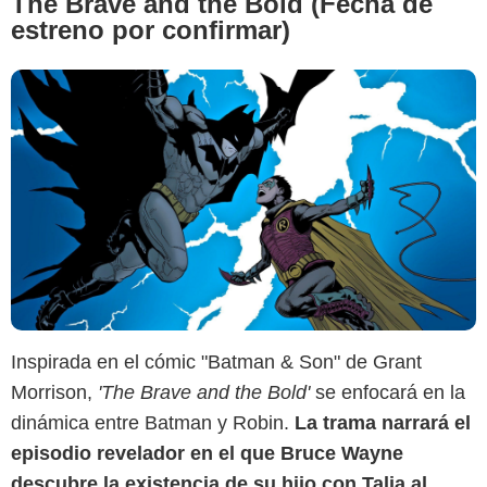
The Brave and the Bold (Fecha de
estreno por confirmar)
Inspirada en el cómic "Batman & Son" de Grant
Morrison,
'The Brave and the Bold'
se enfocará en la
dinámica entre Batman y Robin.
La trama narrará el
DC Comics
episodio revelador en el que Bruce Wayne
descubre la existencia de su hijo con Talia al