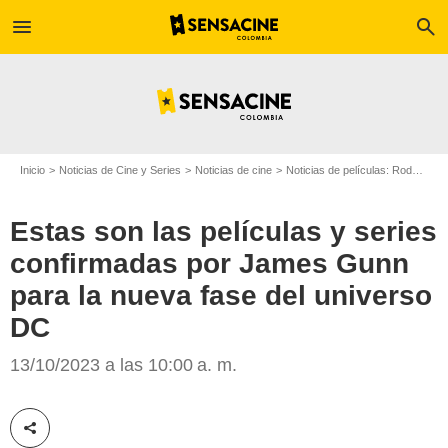
menu
search
Inicio
Noticias de Cine y Series
Noticias de cine
Noticias de películas: Rodajes
Estas son las películas y series
confirmadas por James Gunn
para la nueva fase del universo
SensaCine
DC
13/10/2023 a las 10:00 a. m.
Compartir esta noticia