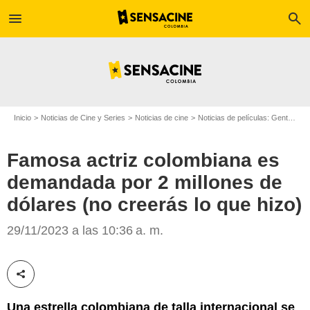
menu
search
Inicio
Noticias de Cine y Series
Noticias de cine
Noticias de películas: Gente
Fa
Famosa actriz colombiana es
demandada por 2 millones de
dólares (no creerás lo que hizo)
29/11/2023 a las 10:36 a. m.
ABC
Compartir esta noticia
Una estrella colombiana de talla internacional se