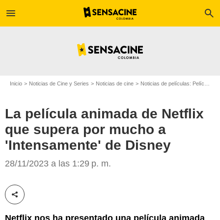
menu
search
Inicio
Noticias de Cine y Series
Noticias de cine
Noticias de películas: Película - ¿Sabías que...?
La película animada de Netflix
que supera por mucho a
'Intensamente' de Disney
Disney Pixar/Netflix
28/11/2023 a las 1:29 p. m.
Compartir esta noticia
Netflix nos ha presentado una película animada