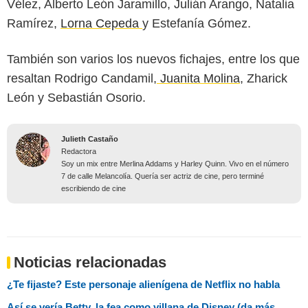
Vélez, Alberto León Jaramillo, Julián Arango, Natalia
Ramírez,
Lorna Cepeda
y Estefanía Gómez.
También son varios los nuevos fichajes, entre los que
resaltan Rodrigo Candamil,
Juanita Molina
, Zharick
León y Sebastián Osorio.
Julieth Castaño
Redactora
Soy un mix entre Merlina Addams y Harley Quinn. Vivo en el número
7 de calle Melancolía. Quería ser actriz de cine, pero terminé
escribiendo de cine
Noticias relacionadas
¿Te fijaste? Este personaje alienígena de Netflix no habla
Así se vería Betty, la fea como villana de Disney (da más