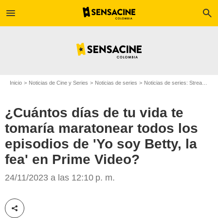
menu
search
Inicio
Noticias de Cine y Series
Noticias de series
Noticias de series: Streaming
¿Cuántos días de tu vida te
tomaría maratonear todos los
episodios de 'Yo soy Betty, la
fea' en Prime Video?
24/11/2023 a las 12:10 p. m.
SensaCine
Compartir esta noticia