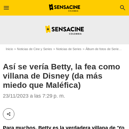
menu
search
Inicio
Noticias de Cine y Series
Noticias de Series
Álbum de fotos de Serie
Así 
Así se vería Betty, la fea como
villana de Disney (da más
miedo que Maléfica)
SensaCine
23/11/2023 a las 7:29 p. m.
Compartir esta noticia
Para muchos, Betty es la verdadera villana de 'Yo