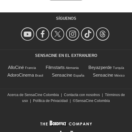
SÍGUENOS
SENSACINE EN EL EXTRANJERO
AlloCiné
Filmstarts
Beyazperde
Francia
Alemania
Turquía
AdoroCinema
Sensacine
Sensacine
Brasil
España
México
Acerca de SensaCine Colombia
|
Contacta con nosotros
|
Términos de
uso
|
Política de Privacidad
|
©SensaCine Colombia