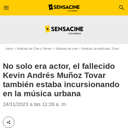
menu
search
Inicio
Noticias de Cine y Series
Noticias de cine
Noticias de películas: Gente
No
No solo era actor, el fallecido
Kevin Andrés Muñoz Tovar
también estaba incursionando
en la música urbana
Instagram
24/11/2023 a las 11:26 a. m.
Compartir esta noticia