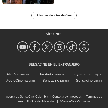
Álbumes de fotos de Cine
SÍGUENOS
SENSACINE EN EL EXTRANJERO
AlloCiné
Filmstarts
Beyazperde
Francia
Alemania
Turquía
AdoroCinema
Sensacine
Sensacine
Brasil
España
México
Acerca de SensaCine Colombia
|
Contacta con nosotros
|
Términos de
uso
|
Política de Privacidad
|
©SensaCine Colombia