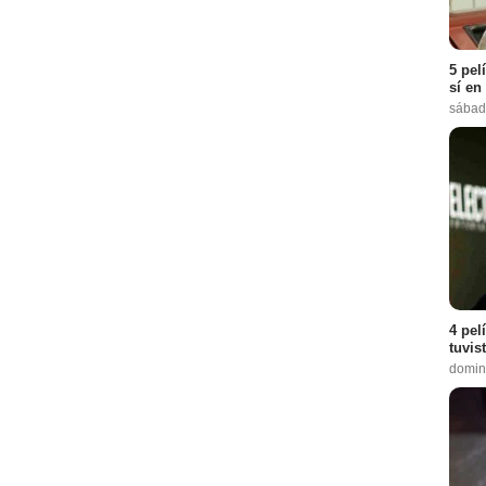
5 pel
sí en
sábad
4 pel
tuvis
domin