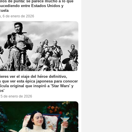
elos de punta: se parece mucho a lo que
sucediendo entre Estados Unidos y
zuela
s, 6 de enero de 2026
ieres ver el viaje del héroe definitivo,
s que ver esta épica japonesa para conocer
lícula original que inspiró a 'Star Wars' y
os'
, 5 de enero de 2026