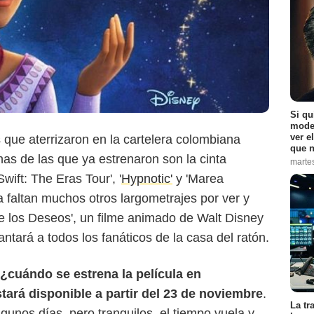
Si qu
moder
ver e
que aterrizaron en la cartelera colombiana
que n
s de las que ya estrenaron son la cinta
marte
Swift: The Eras Tour', '
Hypnotic'
y 'Marea
Cine Colombia
a faltan muchos otros largometrajes por ver y
de los Deseos', un filme animado de Walt Disney
tará a todos los fanáticos de la casa del ratón.
¿cuándo se estrena la película en
tará disponible a partir del 23 de noviembre
.
La tr
gunos días, pero tranquilos, el tiempo vuela y