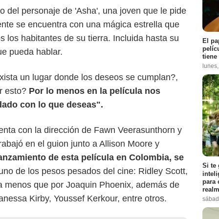
o del personaje de 'Asha', una joven que le pide
ente se encuentra con una mágica estrella que
os los habitantes de su tierra. Incluida hasta su
El pa
pelíc
ue pueda hablar.
tiene
lunes
ista un lugar donde los deseos se cumplan?,
r esto?
Por lo menos en la película nos
dado con lo que deseas".
uenta con la dirección de Fawn Veerasunthorn y
rabajó en el guion junto a Allison Moore y
anzamiento de esta película en Colombia, se
Si te
 uno de los pesos pesados del cine: Ridley Scott,
intel
para 
a menos que por Joaquin Phoenix, además de
realm
Vanessa Kirby, Youssef Kerkour, entre otros.
sábad