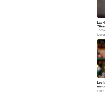
Las 4
‘Stra
Toro)
jueve
Los l
mejor
lunes