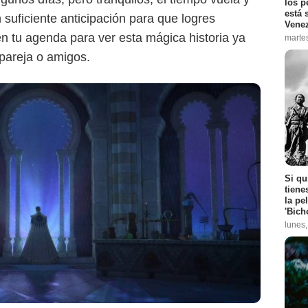
los p
está 
uficiente anticipación para que logres
Vene
n tu agenda para ver esta mágica historia ya
marte
 pareja o amigos.
Si qu
tiene
la pe
'Bich
lunes