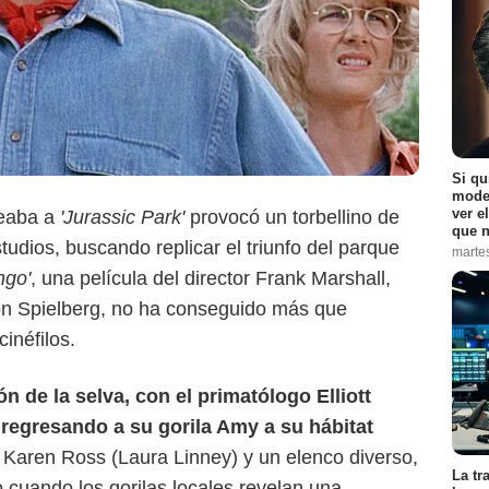
Prime Video
Si qu
moder
ver e
deaba a
'Jurassic Park'
provocó un torbellino de
que n
udios, buscando replicar el triunfo del parque
marte
ngo'
, una película del director Frank Marshall,
con Spielberg, no ha conseguido más que
inéfilos.
ón de la selva, con el primatólogo Elliott
 regresando a su gorila Amy a su hábitat
 Karen Ross (Laura Linney) y un elenco diverso,
La tr
 cuando los gorilas locales revelan una