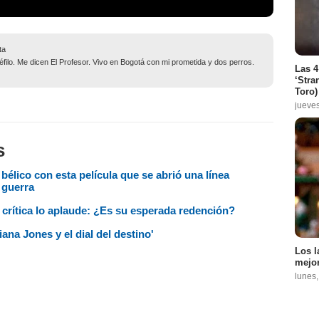
ta
filo. Me dicen El Profesor. Vivo en Bogotá con mi prometida y dos perros.
Las 4
‘Stra
Toro)
jueve
s
bélico con esta película que se abrió una línea
 guerra
crítica lo aplaude: ¿Es su esperada redención?
na Jones y el dial del destino'
Los l
mejor
lunes