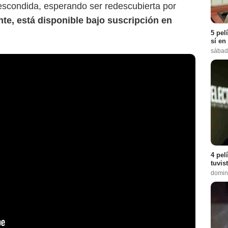
scondida, esperando ser redescubierta por
te, está disponible bajo suscripción en
5 pel
sí en
sábad
4 pel
tuvis
domin