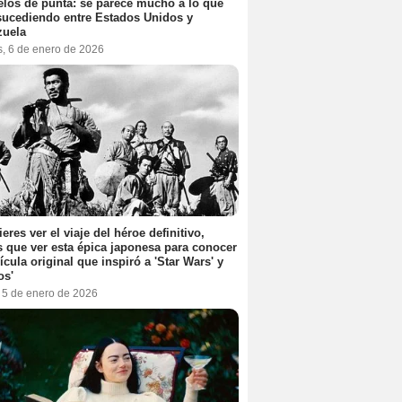
elos de punta: se parece mucho a lo que
sucediendo entre Estados Unidos y
zuela
s, 6 de enero de 2026
ieres ver el viaje del héroe definitivo,
s que ver esta épica japonesa para conocer
lícula original que inspiró a 'Star Wars' y
os'
, 5 de enero de 2026