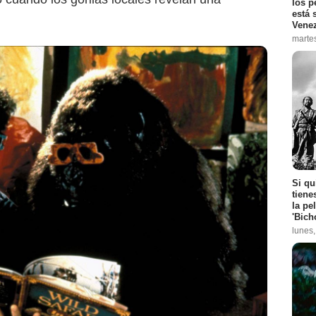
los p
está 
Vene
marte
Si qu
tiene
la pe
'Bich
lunes
Prime Video