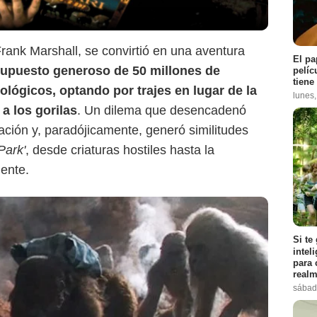
 Frank Marshall, se convirtió en una aventura
El pa
upuesto generoso de 50 millones de
pelíc
tiene
ológicos, optando por trajes en lugar de la
lunes
 a los gorilas
. Un dilema que desencadenó
mación y, paradójicamente, generó similitudes
Park'
, desde criaturas hostiles hasta la
ente.
Si te
intel
para 
realm
sábad