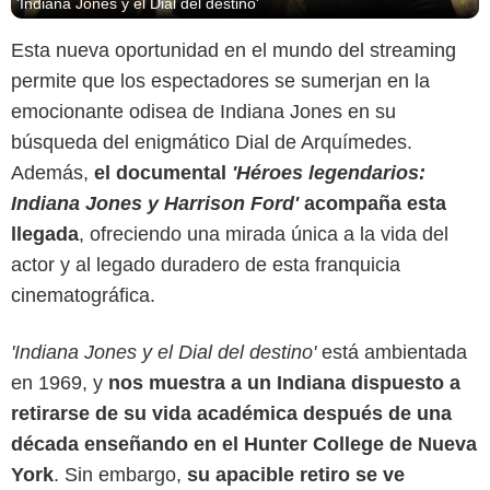
'Indiana Jones y el Dial del destino'
Esta nueva oportunidad en el mundo del streaming
permite que los espectadores se sumerjan en la
emocionante odisea de Indiana Jones en su
búsqueda del enigmático Dial de Arquímedes.
Además,
el documental
'Héroes legendarios:
Indiana Jones y Harrison Ford'
acompaña esta
llegada
, ofreciendo una mirada única a la vida del
actor y al legado duradero de esta franquicia
cinematográfica.
'Indiana Jones y el Dial del destino'
está ambientada
en 1969, y
nos muestra a un Indiana dispuesto a
retirarse de su vida académica después de una
década enseñando en el Hunter College de Nueva
©Disney+
York
. Sin embargo,
su apacible retiro se ve