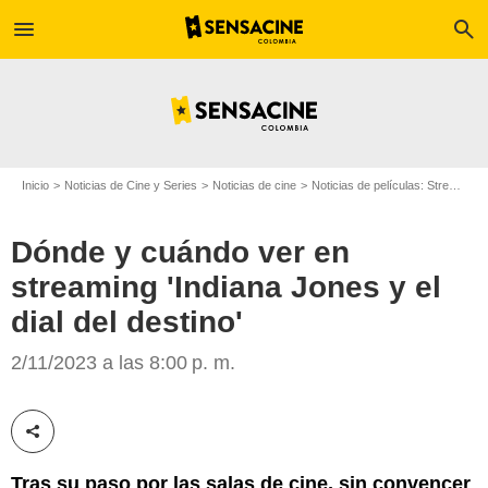
menu
search
Inicio
Noticias de Cine y Series
Noticias de cine
Noticias de películas: Streaming
Dónde y cuándo ver en
streaming 'Indiana Jones y el
dial del destino'
©Disney+
2/11/2023 a las 8:00 p. m.
Compartir esta noticia
Tras su paso por las salas de cine, sin convencer