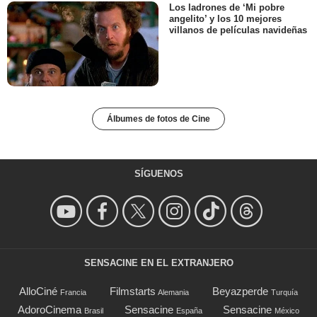
Los ladrones de ‘Mi pobre
angelito’ y los 10 mejores
villanos de películas navideñas
Álbumes de fotos de Cine
SÍGUENOS
SENSACINE EN EL EXTRANJERO
AlloCiné
Filmstarts
Beyazperde
Francia
Alemania
Turquía
AdoroCinema
Sensacine
Sensacine
Brasil
España
México