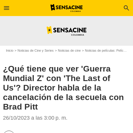
menu
search
Inicio
Noticias de Cine y Series
Noticias de cine
Noticias de películas: Película - ¿Sabías que...?
¿Qué tiene que ver 'Guerra
Mundial Z' con 'The Last of
Us'? Director habla de la
cancelación de la secuela con
Brad Pitt
Paramount Pictures France
26/10/2023 a las 3:00 p. m.