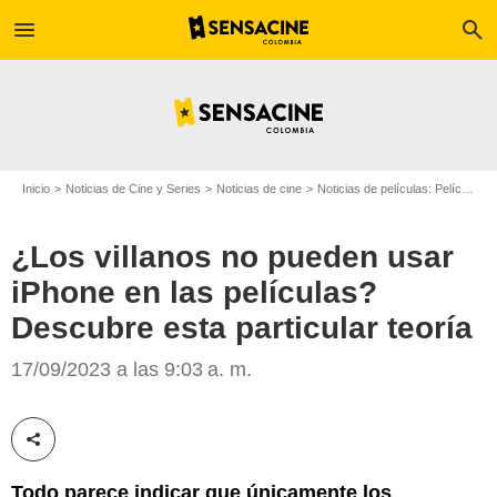
menu
search
Inicio
Noticias de Cine y Series
Noticias de cine
Noticias de películas: Película - ¿Sabías que...?
¿Los villanos no pueden usar
iPhone en las películas?
'Joker'/Foto: TheNextWeb
Descubre esta particular teoría
17/09/2023 a las 9:03 a. m.
Compartir esta noticia
Todo parece indicar que únicamente los