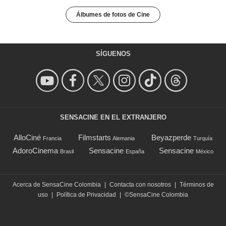
Álbumes de fotos de Cine
SÍGUENOS
SENSACINE EN EL EXTRANJERO
AlloCiné
Filmstarts
Beyazperde
Francia
Alemania
Turquía
AdoroCinema
Sensacine
Sensacine
Brasil
España
México
Acerca de SensaCine Colombia
|
Contacta con nosotros
|
Términos de
uso
|
Política de Privacidad
|
©SensaCine Colombia