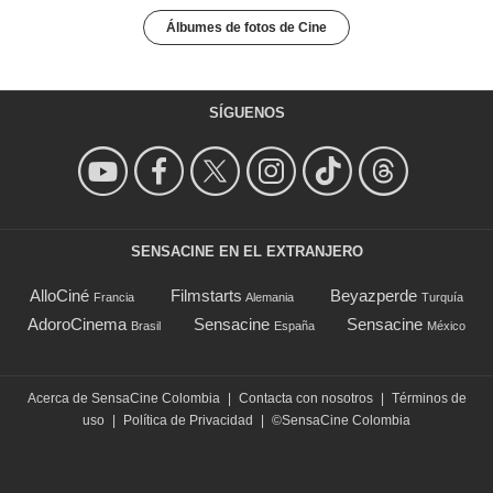
Álbumes de fotos de Cine
SÍGUENOS
SENSACINE EN EL EXTRANJERO
AlloCiné
Filmstarts
Beyazperde
Francia
Alemania
Turquía
AdoroCinema
Sensacine
Sensacine
Brasil
España
México
Acerca de SensaCine Colombia
|
Contacta con nosotros
|
Términos de
uso
|
Política de Privacidad
|
©SensaCine Colombia