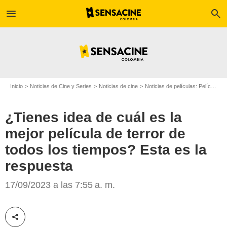
menu
search
Inicio
Noticias de Cine y Series
Noticias de cine
Noticias de películas: Película - ¿Sabías que...?
¿Tienes idea de cuál es la
mejor película de terror de
todos los tiempos? Esta es la
respuesta
'Psicosis'/Copyright D.R.
17/09/2023 a las 7:55 a. m.
Compartir esta noticia