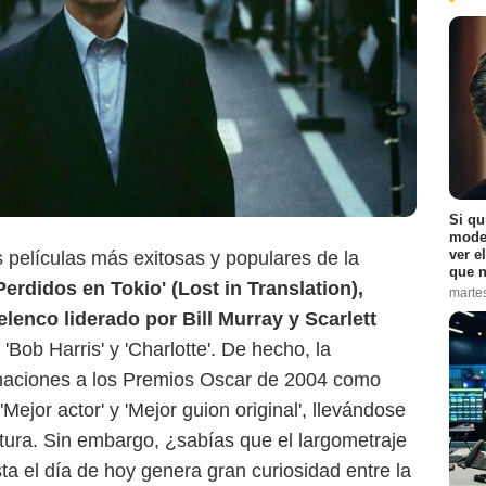
Si qu
moder
ver e
películas más exitosas y populares de la
que n
Perdidos en Tokio' (Lost in Translation),
marte
lenco liderado por Bill Murray y Scarlett
'Bob Harris' y 'Charlotte'. De hecho, la
naciones a los Premios Oscar de 2004 como
 'Mejor actor' y 'Mejor guion original', llevándose
datura. Sin embargo, ¿sabías que el largometraje
ta el día de hoy genera gran curiosidad entre la