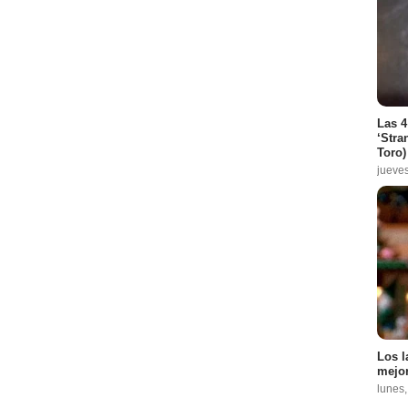
Las 4
‘Stra
Toro)
jueve
Los l
mejor
lunes