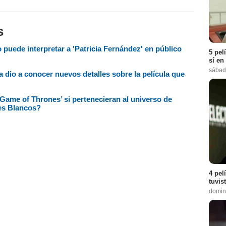
s
o puede interpretar a 'Patricia Fernández' en público
5 pel
sí en
sábad
fía dio a conocer nuevos detalles sobre la película que
'Game of Thrones’ si pertenecieran al universo de
es Blancos?
4 pel
tuvis
domin