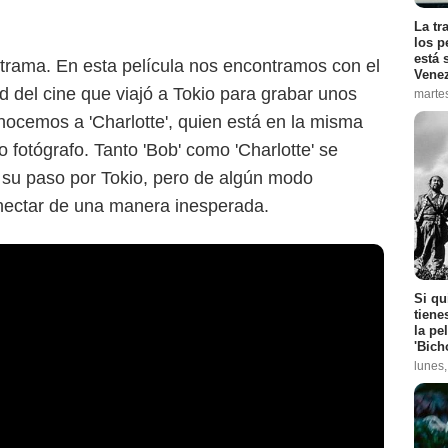
La tr
los p
está 
trama. En esta película nos encontramos con el
Vene
d del cine que viajó a Tokio para grabar unos
marte
ocemos a 'Charlotte', quien está en la misma
otógrafo. Tanto 'Bob' como 'Charlotte' se
su paso por Tokio, pero de algún modo
nectar de una manera inesperada.
Si qu
tiene
la pe
'Bich
lunes