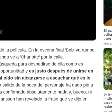
El pa
pelíc
tiene
lunes
de la película. En la escena final 'Bob' va rumbo
do ve a 'Charlotte' por la calle.
búsqueda para despedirse de ella como es
 oportunidad y
es justo después de unirse en
al oído sin alcanzarse a escuchar qué es lo
 salido de la boca del personaje ha dado pie a
 ha confirmado absolutamente nada y, bueno, ni
Si te
ohansson
han revelado la frase que se dijo en
intel
para 
realm
sábad