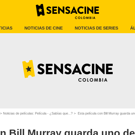
ICIAS
NOTICIAS DE CINE
NOTICIAS DE SERIES
Á
 Bill Murray, esconde uno de los mayores misterios del cine
Noticias de películas: Película - ¿Sabías que...?
Esta película con Bill Murray guarda uno de los mayores 
on Bill Murray guarda uno d