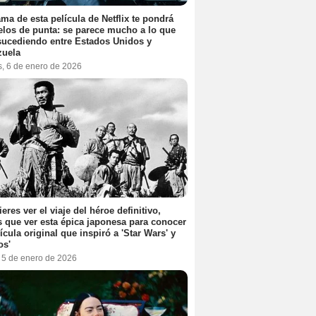
ama de esta película de Netflix te pondrá
elos de punta: se parece mucho a lo que
sucediendo entre Estados Unidos y
zuela
s, 6 de enero de 2026
ieres ver el viaje del héroe definitivo,
s que ver esta épica japonesa para conocer
lícula original que inspiró a 'Star Wars' y
os'
, 5 de enero de 2026