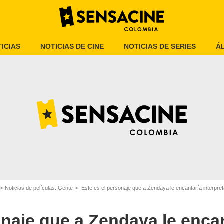
ICIAS
NOTICIAS DE CINE
NOTICIAS DE SERIES
Á
 interpretar algún día a este personaje
Noticias de películas: Gente
Este es el personaje que a Zendaya le encantaría interpreta
onaje que a Zendaya le enca