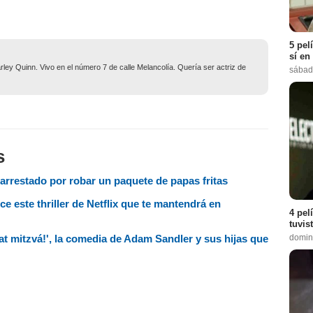
5 pel
sí en
ley Quinn. Vivo en el número 7 de calle Melancolía. Quería ser actriz de
sábad
s
arrestado por robar un paquete de papas fritas
ce este thriller de Netflix que te mantendrá en
4 pel
tuvis
bat mitzvá!', la comedia de Adam Sandler y sus hijas que
domin