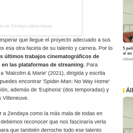
ida de Zendaya (@zendaya)
sperar que llegue el proyecto adecuado a sus
esa otra faceta de su talento y carrera. Por lo
5 pel
sí en
s últimos trabajos cinematográficos de
sábad
 en las plataformas de streaming
. Para
 'Malcolm & Marie' (2021), dirigida y escrita
puedes encontrar 'Spider-Man: No Way Home'
ción, además de 'Euphoria' (dos temporadas) y
Ál
s Villeneuve.
ver a Zendaya como la más mala de todas en
 debemos reconocer que nos fascinaría verla
para que también derroche todo ese talento