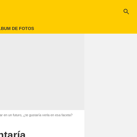
search
LBUM DE FOTOS
r en un futuro, ¿te gustaría verla en esa faceta?
ntaría