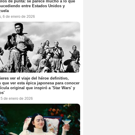
elos de punta: se parece mucho a lo que
sucediendo entre Estados Unidos y
zuela
s, 6 de enero de 2026
ieres ver el viaje del héroe definitivo,
s que ver esta épica japonesa para conocer
lícula original que inspiró a 'Star Wars' y
os'
, 5 de enero de 2026