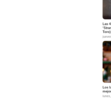
Las 4
‘Stra
Toro)
jueve
Los l
mejor
lunes