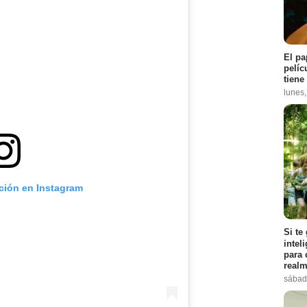
El pa
pelíc
tiene
lunes
ación en Instagram
Si te
intel
para 
realm
sábad