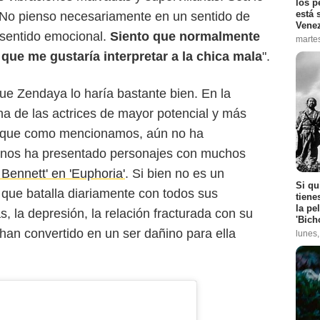
los p
está 
. No pienso necesariamente en un sentido de
Vene
 sentido emocional.
Siento que normalmente
marte
í que me gustaría interpretar a la chica mala
".
e Zendaya lo haría bastante bien. En la
na de las actrices de mayor potencial y más
nque como mencionamos, aún no ha
ue nos ha presentado personajes con muchos
 Bennett' en 'Euphoria'
. Si bien no es un
Si qu
que batalla diariamente con todos sus
tiene
la pe
s, la depresión, la relación fracturada con su
'Bich
 han convertido en un ser dañino para ella
lunes