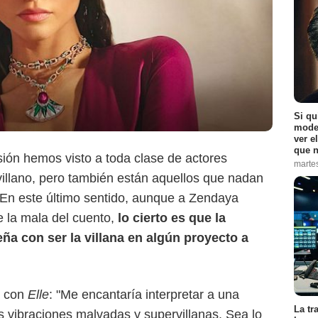
Si qu
moder
ver e
que n
visión hemos visto a toda clase de actores
marte
 villano, pero también están aquellos que nadan
 En este último sentido, aunque a Zendaya
e la mala del cuento,
lo cierto es que la
ña con ser la villana en algún proyecto a
a con
Elle
: "Me encantaría interpretar a una
La tr
s vibraciones malvadas y supervillanas. Sea lo