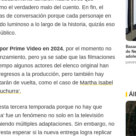
o el verdadero malo del cuento. En fin, el
ras de conversación porque cada personaje en
ado luminoso a lo largo de la historia, quizás eso
úblico.
Basad
 por Prime Video en 2024
, por el momento no
de Ne
nzamiento, pero ya se sabe que las filmaciones
adole
jueve
empo algunos actores del elenco original han
regresos a la producción, pero también hay
tarán de vuelta, como el caso de
Martha Isabel
uchurra’.
Ál
esta tercera temporada porque no hay que
ea' fue un fenómeno no solo en la televisión
niendo múltiples adaptaciones. Sin embargo, no
resta esperar si la nueva entrega logra replicar