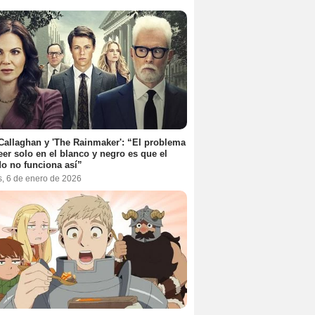
Callaghan y 'The Rainmaker': “El problema
eer solo en el blanco y negro es que el
o no funciona así”
s, 6 de enero de 2026