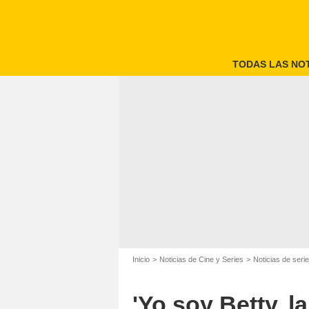
TODAS LAS NOT
Inicio
Noticias de Cine y Series
Noticias de seri
Jorge Enriq
'Yo soy Betty, l