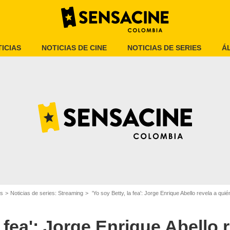
ICIAS
NOTICIAS DE CINE
NOTICIAS DE SERIES
Á
es
Noticias de series: Streaming
'Yo soy Betty, la fea': Jorge Enrique Abello revela a quién consi
ue Abello de 'Yo soy Betty, la fea'
a fea': Jorge Enrique Abello 