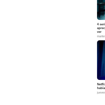
4 ser
aprec
ver
marte
Netfl
había
jueve