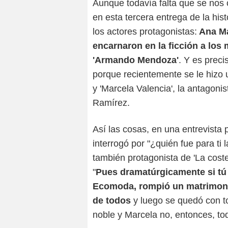
Aunque todavía falta que se nos 
en esta tercera entrega de la hi
los actores protagonistas:
Ana Ma
encarnaron en la ficción a los
'Armando Mendoza'
. Y es preci
porque recientemente se le hizo 
y 'Marcela Valencia', la antagonis
Ramírez.
Así las cosas, en una entrevista 
interrogó por "¿quién fue para ti l
también protagonista de 'La cost
"
Pues dramatúrgicamente si tú 
Ecomoda, rompió un matrimonio
de todos
y luego se quedó con to
noble y Marcela no, entonces, tod