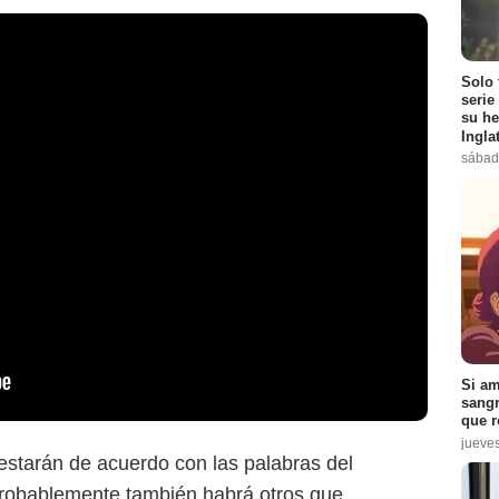
Solo 
serie
su he
Ingla
sábad
Si am
sangr
que r
jueve
estarán de acuerdo con las palabras del
robablemente también habrá otros que