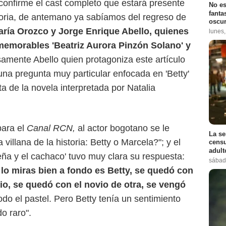
confirme el cast completo que estará presente
No es
fanta
storia, de antemano ya sabíamos del regreso de
oscur
ría Orozco y Jorge Enrique Abello, quienes
lunes
 memorables 'Beatriz Aurora Pinzón Solano' y
samente Abello quien protagoniza este artículo
una pregunta muy particular enfocada en 'Betty'
ta de la novela interpretada por Natalia
para el
Canal RCN,
al actor bogotano se le
La se
a villana de la historia: Betty o Marcela?"; y el
censu
adul
eña y el cachaco' tuvo muy clara su respuesta:
sábad
lo miras bien a fondo es Betty, se quedó con
, se quedó con el novio de otra, se vengó
do el pastel. Pero Betty tenía un sentimiento
o raro".