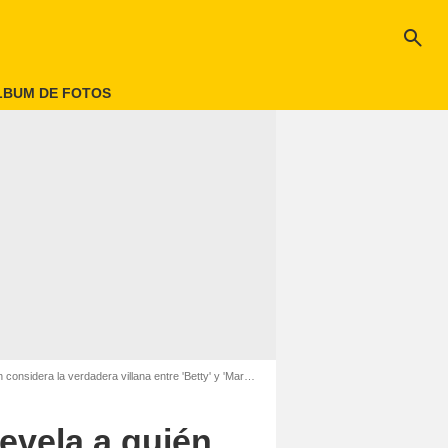
search
LBUM DE FOTOS
dera la verdadera villana entre 'Betty' y 'Marcela Valencia'
revela a quién