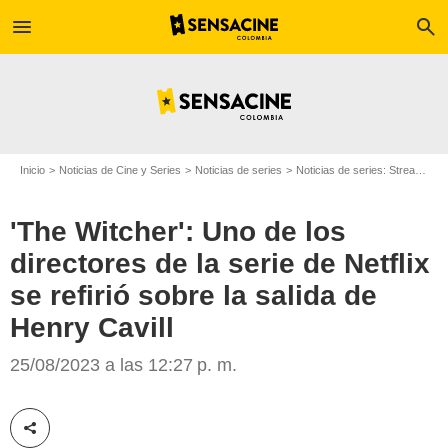
menu
search
Inicio
Noticias de Cine y Series
Noticias de series
Noticias de series: Streaming
'The Witcher': Uno de los
directores de la serie de Netflix
se refirió sobre la salida de
Henry Cavill
The Witcher, serie de Netflix
25/08/2023 a las 12:27 p. m.
Compartir esta noticia