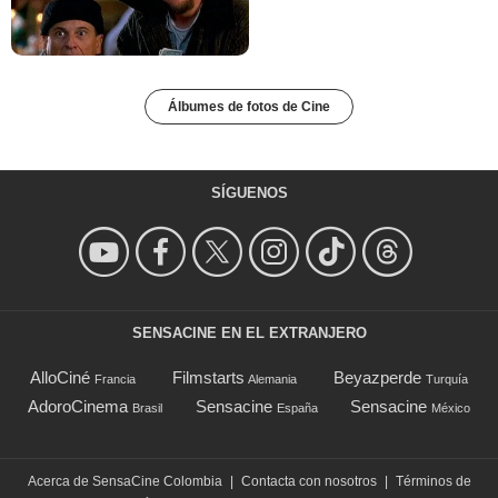
Álbumes de fotos de Cine
SÍGUENOS
SENSACINE EN EL EXTRANJERO
AlloCiné
Filmstarts
Beyazperde
Francia
Alemania
Turquía
AdoroCinema
Sensacine
Sensacine
Brasil
España
México
Acerca de SensaCine Colombia
|
Contacta con nosotros
|
Términos de