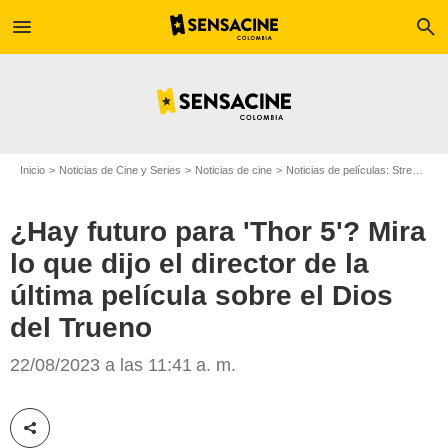
menu
search
Inicio
Noticias de Cine y Series
Noticias de cine
Noticias de películas: Streaming
¿Hay futuro para 'Thor 5'? Mira
lo que dijo el director de la
última película sobre el Dios
del Trueno
Taika Waititi y 'Thor'
22/08/2023 a las 11:41 a. m.
Compartir esta noticia