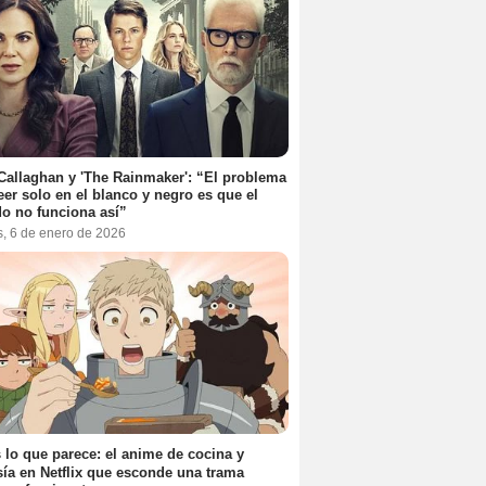
Callaghan y 'The Rainmaker': “El problema
eer solo en el blanco y negro es que el
o no funciona así”
s, 6 de enero de 2026
 lo que parece: el anime de cocina y
sía en Netflix que esconde una trama