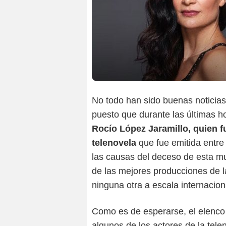
No todo han sido buenas noticias p
puesto que durante las últimas 
Rocío López Jaramillo, quien f
telenovela
que fue emitida entr
las causas del deceso de esta mu
de las mejores producciones de 
ninguna otra a escala internacion
Como es de esperarse, el elenco 
algunos de los actores de la tel