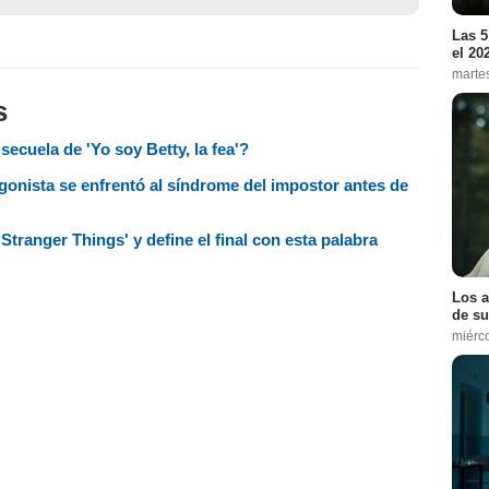
Las 5
el 20
marte
s
ecuela de 'Yo soy Betty, la fea'?
agonista se enfrentó al síndrome del impostor antes de
tranger Things' y define el final con esta palabra
Los a
de su
miérc