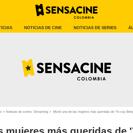
ICIAS
NOTICIAS DE CINE
NOTICIAS DE SERIES
Á
'Yo soy Betty, la fea'
es
Noticias de series: Streaming
Murió una de las mujeres más queridas de 'Yo soy Betty,
s mujeres más queridas de '