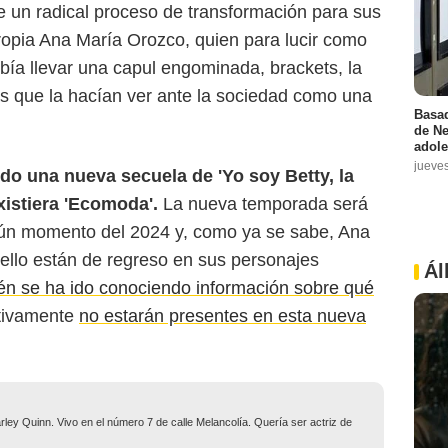
de un radical proceso de transformación para sus
opia Ana María Orozco, quien para lucir como
bía llevar una capul engominada, brackets, la
cas que la hacían ver ante la sociedad como una
Basad
de Ne
adole
jueve
ndo una nueva secuela de 'Yo soy Betty, la
xistiera 'Ecomoda'.
La nueva temporada será
gún momento del 2024 y, como ya se sabe, Ana
ello están de regreso en sus personajes
Ál
n se ha ido conociendo información sobre qué
itivamente
no estarán presentes en esta nueva
ley Quinn. Vivo en el número 7 de calle Melancolía. Quería ser actriz de