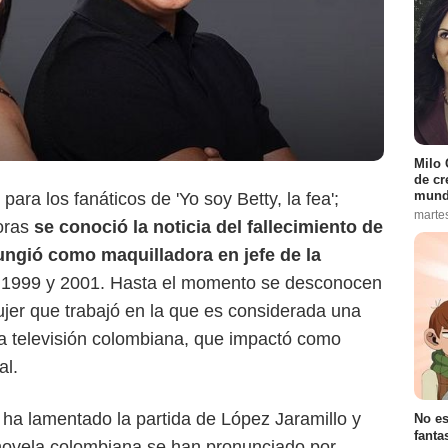
Milo 
de cr
mund
ara los fanáticos de 'Yo soy Betty, la fea';
marte
horas
se conoció la noticia del fallecimiento de
ungió como maquilladora en jefe de la
e 1999 y 2001. Hasta el momento se desconocen
Captura de pantalla
jer que trabajó en la que es considerada una
la televisión colombiana, que impactó como
al.
ha lamentado la partida de López Jaramillo y
No es
fanta
enovela colombiana se han pronunciado por