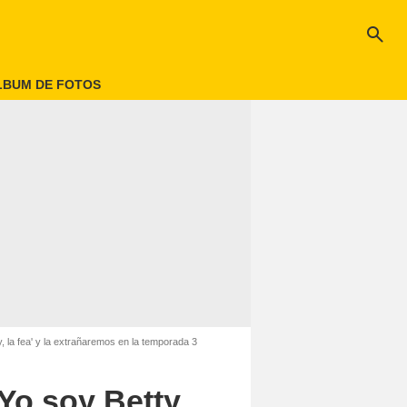
search
LBUM DE FOTOS
 la fea' y la extrañaremos en la temporada 3
Yo soy Betty,