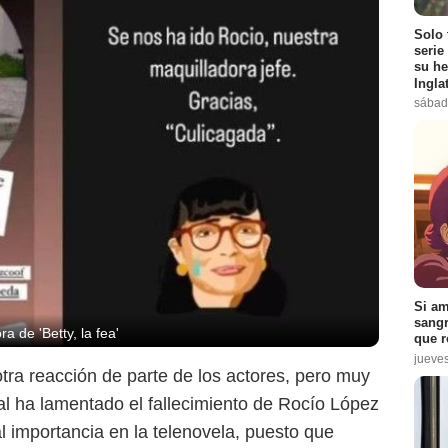
Solo 
serie
su he
Ingla
sábad
Si am
sangr
a de 'Betty, la fea'
que r
jueve
ra reacción de parte de los actores, pero muy
l ha lamentado el fallecimiento de Rocío López
al importancia en la telenovela, puesto que