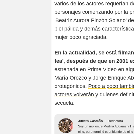
varios de los actores requerían 
personajes comenzando por la pr
'Beatriz Aurora Pinzón Solano' de
piel pálida y demás característi
mujer poco agraciada.
En la actualidad, se está filma
fea', después de que en 2001 e
estrenada en Prime Video en al
María Orozco y Jorge Enrique Ab
protagónicos.
Poco a poco tambié
actores volverán
y quienes defin
secuela.
Julieth Castaño
-
Redactora
Soy un mix entre Merlina Addams y Har
cine, pero terminé escribiendo de cine