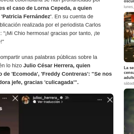
oscur
lunes
 es el caso de Lorna Cepeda, a quien
'Patricia Fernández'
. En su cuenta de
blicación realizada por el periodista Carlos
 "¡Mi Chio hermosa! gracias por tanto, ¡te
!"
ompartir unas palabras públicas sobre la
én lo hizo
Julio César Herrera, quien
La se
censu
ro de 'Ecomoda', 'Freddy Contreras': "Se nos
adul
ora jefe, gracias 'culicagada'".
sábad