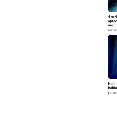
4 ser
aprec
ver
marte
Netfl
había
jueve