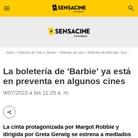
menu
search
Inicio
Noticias de Cine y Series
Noticias de cine
Noticias de películas: Estreno de película
La boletería de 'Barbie' ya está
en preventa en algunos cines
Barbie
9/07/2023 a las 11:25 a. m.
Compartir esta noticia
La cinta protagonizada por Margot Robbie y
dirigida por Greta Gerwig se estrena a mediados